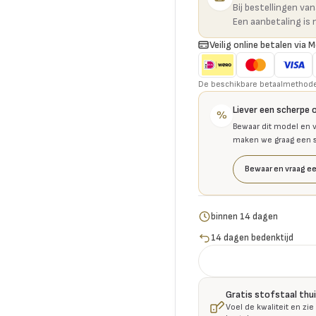
Bij bestellingen va
Een aanbetaling is 
Veilig online betalen via M
De beschikbare betaalmethoden 
Liever een scherpe 
%
Bewaar dit model en v
maken we graag een se
Bewaar en vraag ee
binnen 14 dagen
14 dagen bedenktijd
Gratis stofstaal thu
Voel de kwaliteit en zie