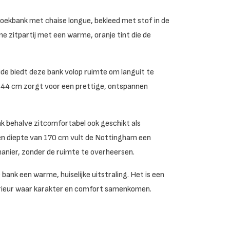
 hoekbank met chaise longue, bekleed met stof in de
me zitpartij met een warme, oranje tint die de
jde biedt deze bank volop ruimte om languit te
n 44 cm zorgt voor een prettige, ontspannen
 behalve zitcomfortabel ook geschikt als
 en diepte van 170 cm vult de Nottingham een
anier, zonder de ruimte te overheersen.
 bank een warme, huiselijke uitstraling. Het is een
nterieur waar karakter en comfort samenkomen.