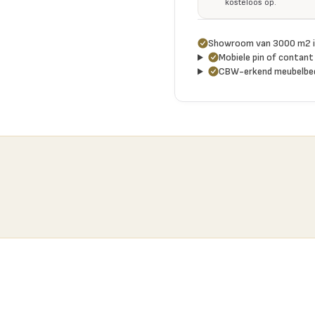
kosteloos op.
Showroom van 3000 m2 i
Mobiele pin of contant 
CBW-erkend meubelbed