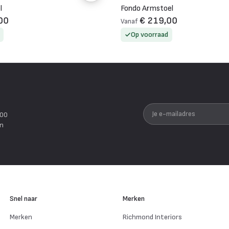
l
Fondo Armstoel
00
€ 219,00
Vanaf
Op voorraad
Je e-mailadres
200
en
Snel naar
Merken
Merken
Richmond Interiors