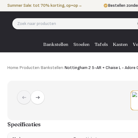
Naar de inhoud
Summer Sale: tot 70% korting, op=op
→
Bestellen zonde
Betalen in 3 ter
Eigen bezorgdie
Bankstellen
Stoelen
Tafels
Kasten
Ve
Home
/
Producten
/
Bankstellen
/
Nottingham 2 5-AR + Chaise L - Adore 
Specificaties