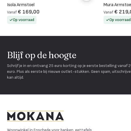
Isola Armstoel
Mura Armstoe
€ 169,00
€ 219,
Vanaf
Vanaf
Op voorraad
Op voorraad
Blijf op de hoogte
Schrijf je in en ontvang 25 euro korting op je eerste bestelling vanaf 
euro. Plus als eerste bij nieuwe outlet-stukken. Geen spam, uitschrijv
kan altijd.
Mokana Meubelen
Woonwinkel in Enschede voor banken, eettafels,