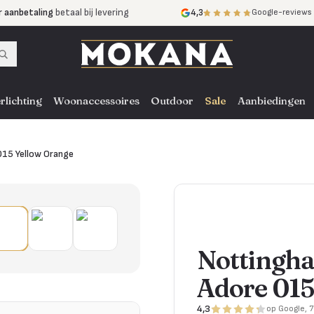
r aanbetaling
betaal bij levering
4,3
Google-reviews
mijnen
zonder rente
nst
door heel NL, BE en DE
rlichting
Woonaccessoires
Outdoor
Sale
Aanbiedingen
015 Yellow Orange
Nottingha
Adore 015
4,3
op Google, 