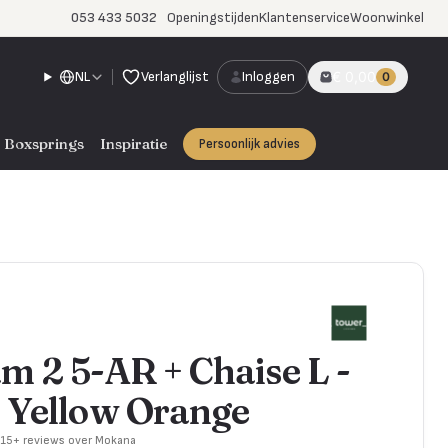
053 433 5032
Openingstijden
Klantenservice
Woonwinkel
NL
Verlanglijst
Inloggen
€ 0,00
0
Boxsprings
Inspiratie
Persoonlijk advies
m 2 5-AR + Chaise L -
 Yellow Orange
715+ reviews over Mokana