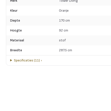
Merk
Tower Living
Kleur
Oranje
Diepte
170 cm
Hoogte
92 cm
Materiaal
stof
Breedte
287.5 cm
Specificaties
(
11
)
›