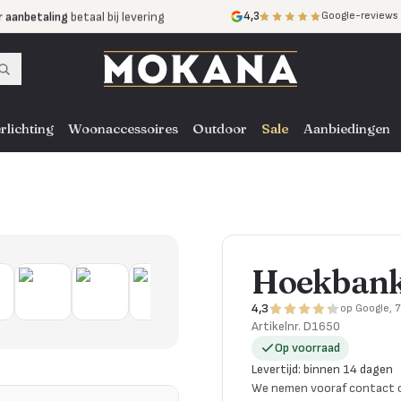
r aanbetaling
betaal bij levering
4,3
Google-reviews
mijnen
zonder rente
nst
door heel NL, BE en DE
rlichting
Woonaccessoires
Outdoor
Sale
Aanbiedingen
Hoekbank 
4,3
op Google, 
Artikelnr.
D1650
Op voorraad
Levertijd
:
binnen 14 dagen
We nemen vooraf contact o