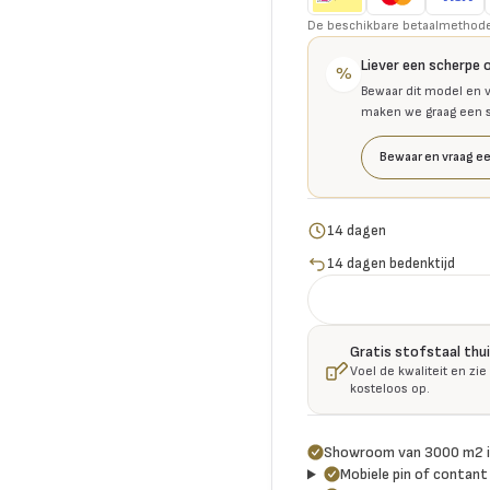
De beschikbare betaalmethoden 
Liever een scherpe 
%
Bewaar dit model en v
maken we graag een se
Bewaar en vraag ee
14 dagen
14 dagen bedenktijd
Gratis stofstaal thu
Voel de kwaliteit en zie
kosteloos op.
Showroom van 3000 m2 i
Mobiele pin of contant 