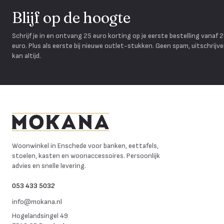
Blijf op de hoogte
Schrijf je in en ontvang 25 euro korting op je eerste bestelling vanaf 
euro. Plus als eerste bij nieuwe outlet-stukken. Geen spam, uitschrijv
kan altijd.
Mokana Meubelen
Woonwinkel in Enschede voor banken, eettafels,
stoelen, kasten en woonaccessoires. Persoonlijk
advies en snelle levering.
053 433 5032
info@mokana.nl
Hogelandsingel 49