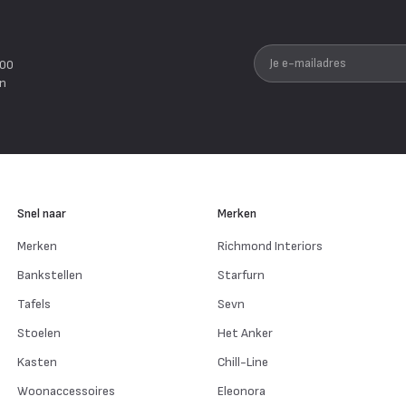
Je e-mailadres
200
en
Snel naar
Merken
Merken
Richmond Interiors
Bankstellen
Starfurn
Tafels
Sevn
Stoelen
Het Anker
Kasten
Chill-Line
Woonaccessoires
Eleonora