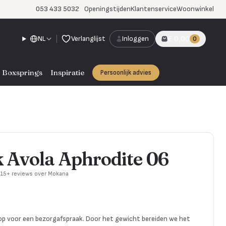
053 433 5032
Openingstijden
Klantenservice
Woonwinkel
NL
Verlanglijst
Inloggen
€ 0,00
0
Boxsprings
Inspiratie
Persoonlijk advies
Avola Aphrodite 06
715+ reviews over Mokana
p voor een bezorgafspraak. Door het gewicht bereiden we het