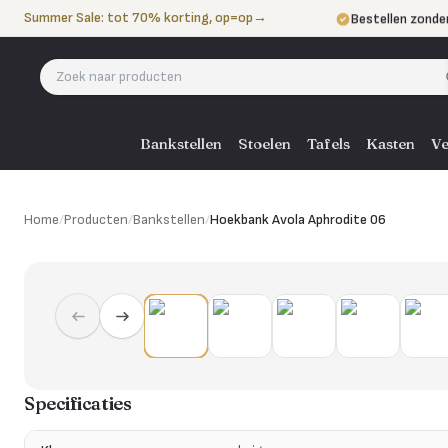
Naar de inhoud
Summer Sale: tot 70% korting, op=op
→
Bestellen zonde
Betalen in 3 ter
Eigen bezorgdie
Bankstellen
Stoelen
Tafels
Kasten
Ve
Home
/
Producten
/
Bankstellen
/
Hoekbank Avola Aphrodite 06
Specificaties