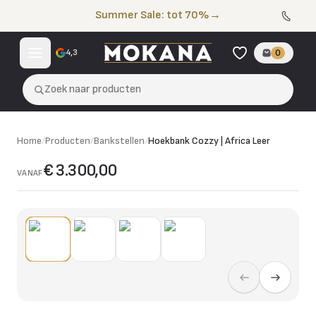
Naar de inhoud
Summer Sale: tot 70%
→
4,3
0
Zoek naar producten
Home
/
Producten
/
Bankstellen
/
Hoekbank Cozzy | Africa Leer
€ 3.300,00
VANAF