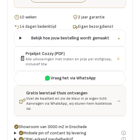
10 weken
2 jaar garantie
14 dagen bedenktijd
Eigen bezorgdienst
Bekijk hoe jouw bestelling wordt gemaakt
⌄
Prijslijst
Cozzy
(PDF)
📄
↓
Alle uitvoeringen met maten en prijs per stofgroep,
inclusief btw
Vraag het via WhatsApp
Gratis leerstaal thuis ontvangen
Voel de kwaliteit en zie de kleur in je eigen licht.
→
Aanvragen via WhatsApp, wij sturen hem kosteloos
op.
Showroom van 3000 m2 in Enschede
Mobiele pin of contant bij levering
CBW-erkend meubelbedrijf