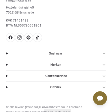
info@mokana.nl
Hogelandsingel 49
7512 GB Enschede
KVK
71451439
BTW
NL858720681B01
Facebook
Instagram
Pinterest
TikTok
Snel naar
Merken
Klantenservice
Ontdek
Snelle levering
Persoonlijk advies
Showroom in Enschede