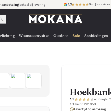
r aanbetaling
betaal bij levering
4,3
Google-reviews
mijnen
zonder rente
nst
door heel NL, BE en DE
rlichting
Woonaccessoires
Outdoor
Sale
Aanbiedingen
Hoekbank
4,3
op Google, 
Artikelnr.
PV1058
Levertijd op aanvraag