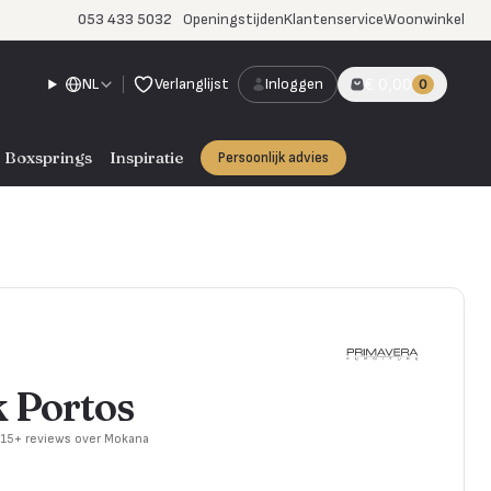
053 433 5032
Openingstijden
Klantenservice
Woonwinkel
NL
Verlanglijst
Inloggen
€ 0,00
0
Boxsprings
Inspiratie
Persoonlijk advies
 Portos
715+ reviews over Mokana