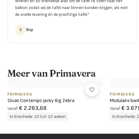
leveren en zo vriendelijk was om de tafel te tillen naar het
balkon zodat wij de tafel naar binnen konden krijgen, als met
de snelle levering én de prachtige tafel.
”
B
Bsp
Meer van Primavera
PRIMAVERA
PRIMAVERA
Divan Contempo Jacky Big Zebra
Modulaire ba
€ 2.263,68
€ 3.67
Vanaf
Vanaf
In Enschede: 10 tot 12 weken
In Enschede: 