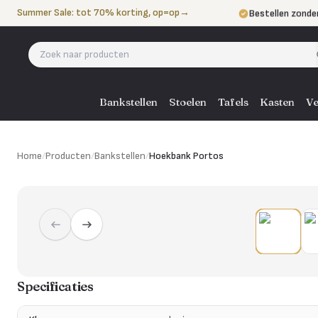
Naar de inhoud
Summer Sale: tot 70% korting, op=op
→
Bestellen zonde
Betalen in 3 ter
Eigen bezorgdie
Bankstellen
Stoelen
Tafels
Kasten
Ve
Home
/
Producten
/
Bankstellen
/
Hoekbank Portos
Specificaties