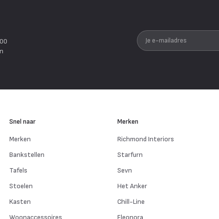
Je e-mailadres
200
en
Snel naar
Merken
Merken
Richmond Interiors
Bankstellen
Starfurn
Tafels
Sevn
Stoelen
Het Anker
Kasten
Chill-Line
Woonaccessoires
Eleonora