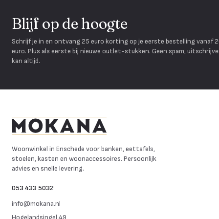
Blijf op de hoogte
Schrijf je in en ontvang 25 euro korting op je eerste bestelling vanaf 
euro. Plus als eerste bij nieuwe outlet-stukken. Geen spam, uitschrijv
kan altijd.
Mokana Meubelen
Woonwinkel in Enschede voor banken, eettafels,
stoelen, kasten en woonaccessoires. Persoonlijk
advies en snelle levering.
053 433 5032
info@mokana.nl
Hogelandsingel 49