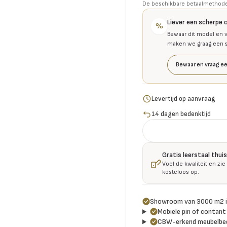
De beschikbare betaalmethoden 
Liever een scherpe 
%
Bewaar dit model en v
maken we graag een se
Bewaar en vraag ee
Levertijd op aanvraag
14 dagen bedenktijd
Gratis leerstaal thu
Voel de kwaliteit en zie
kosteloos op.
Showroom van 3000 m2 i
Mobiele pin of contant 
CBW-erkend meubelbed