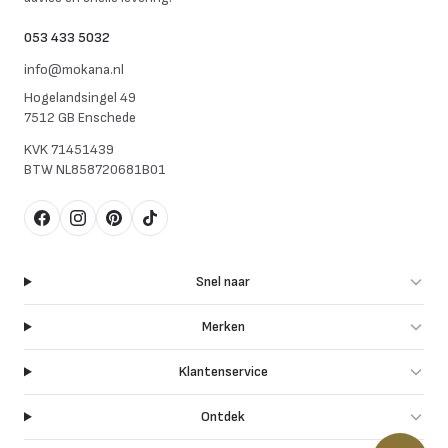
053 433 5032
info@mokana.nl
Hogelandsingel 49
7512 GB Enschede
KVK
71451439
BTW
NL858720681B01
Facebook
Instagram
Pinterest
TikTok
Snel naar
Merken
Klantenservice
Ontdek