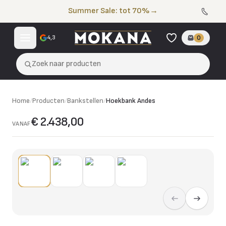
Naar de inhoud
Summer Sale: tot 70%
→
4,3
0
Zoek naar producten
Home
/
Producten
/
Bankstellen
/
Hoekbank Andes
€ 2.438,00
VANAF