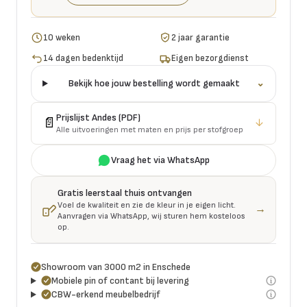
10 weken
2 jaar garantie
14 dagen bedenktijd
Eigen bezorgdienst
Bekijk hoe jouw bestelling wordt gemaakt
⌄
Prijslijst
Andes
(PDF)
📄
↓
Alle uitvoeringen met maten en prijs per stofgroep
Vraag het via WhatsApp
Gratis leerstaal thuis ontvangen
Voel de kwaliteit en zie de kleur in je eigen licht.
→
Aanvragen via WhatsApp, wij sturen hem kosteloos
op.
Showroom van 3000 m2 in Enschede
Mobiele pin of contant bij levering
CBW-erkend meubelbedrijf