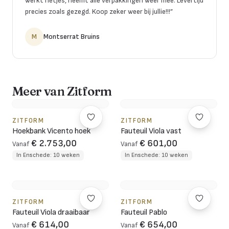
werkt netjes, neemt alle verpakkingen weer mee. Levertijd
precies zoals gezegd. Koop zeker weer bij jullie!!!
”
M
Montserrat Bruins
Meer van Zitform
ZITFORM
ZITFORM
Hoekbank Vicento hoek
Fauteuil Viola vast
€ 2.753,00
€ 601,00
Vanaf
Vanaf
In Enschede: 10 weken
In Enschede: 10 weken
ZITFORM
ZITFORM
Fauteuil Viola draaibaar
Fauteuil Pablo
€ 614,00
€ 654,00
Vanaf
Vanaf