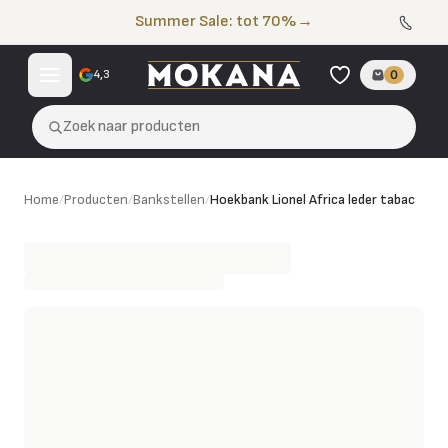
Naar de inhoud
Summer Sale: tot 70%
→
4,3
0
Zoek naar producten
Hoekbank Lionel Africa leder tabac
Home
/
Producten
/
Bankstellen
/
Hoekbank Lionel Africa leder tabac