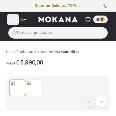
Naar de inhoud
Summer Sale: tot 70%
→
4,3
0
Zoek naar producten
Home
/
Producten
/
Bankstellen
/
Hoekbank Mitch
€ 5.390,00
VANAF