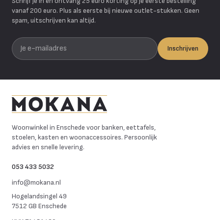
Schrijf je in en ontvang 25 euro korting op je eerste bestelling
vanaf 200 euro. Plus als eerste bij nieuwe outlet-stukken. Geen
spam, uitschrijven kan altijd.
Je e-mailadres
Inschrijven
Mokana Meubelen
Woonwinkel in Enschede voor banken, eettafels,
stoelen, kasten en woonaccessoires. Persoonlijk
advies en snelle levering.
053 433 5032
info@mokana.nl
Hogelandsingel 49
7512 GB Enschede