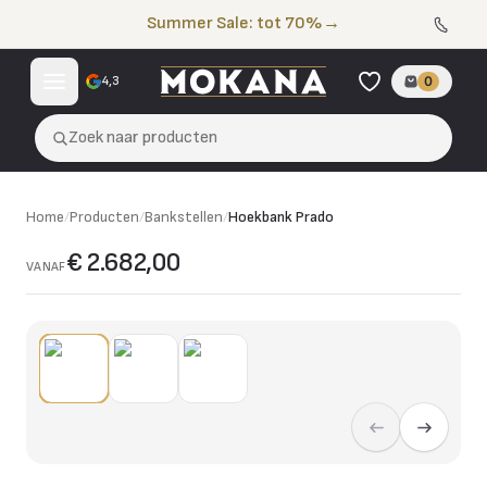
Naar de inhoud
Summer Sale: tot 70%
→
4,3
0
Zoek naar producten
Home
/
Producten
/
Bankstellen
/
Hoekbank Prado
€ 2.682,00
VANAF