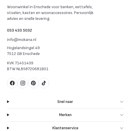
Mokana Meubelen
Woonwinkel in Enschede voor banken, eettafels,
stoelen, kasten en woonaccessoires. Persoonlijk
advies en snelle levering.
053 433 5032
info@mokana.nl
Hogelandsingel 49
7512 GB Enschede
KVK
71451439
BTW
NL858720681B01
Facebook
Instagram
Pinterest
TikTok
Snel naar
Merken
Klantenservice