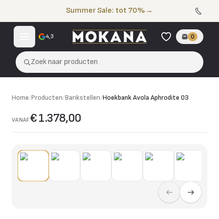
Naar de inhoud
Summer Sale: tot 70%
→
4,3
0
Zoek naar producten
Home
/
Producten
/
Bankstellen
/
Hoekbank Avola Aphrodite 03
€ 1.378,00
VANAF