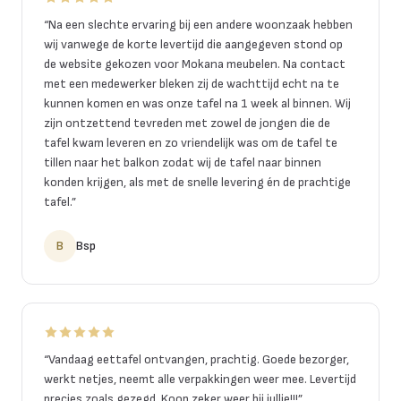
“
Na een slechte ervaring bij een andere woonzaak hebben
wij vanwege de korte levertijd die aangegeven stond op
de website gekozen voor Mokana meubelen. Na contact
met een medewerker bleken zij de wachttijd echt na te
kunnen komen en was onze tafel na 1 week al binnen. Wij
zijn ontzettend tevreden met zowel de jongen die de
tafel kwam leveren en zo vriendelijk was om de tafel te
tillen naar het balkon zodat wij de tafel naar binnen
konden krijgen, als met de snelle levering én de prachtige
tafel.
”
B
Bsp
“
Vandaag eettafel ontvangen, prachtig. Goede bezorger,
werkt netjes, neemt alle verpakkingen weer mee. Levertijd
precies zoals gezegd. Koop zeker weer bij jullie!!!
”