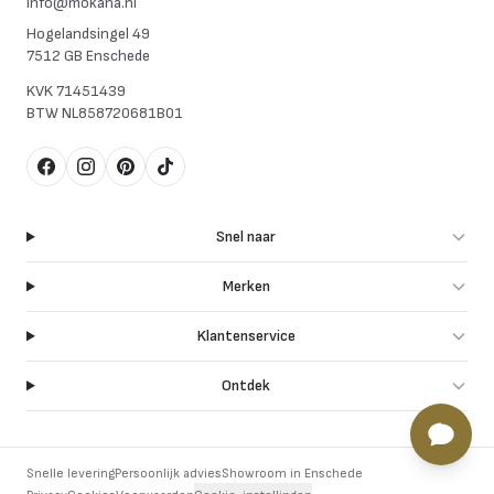
info@mokana.nl
Hogelandsingel 49
7512 GB Enschede
KVK
71451439
BTW
NL858720681B01
Facebook
Instagram
Pinterest
TikTok
Snel naar
Merken
Klantenservice
Ontdek
Snelle levering
Persoonlijk advies
Showroom in Enschede