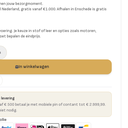
amen jouw bezorgmoment.
l Nederland, gratis vanaf €1.000. Afhalen in Enschede is gratis
voering. Je keuze in stof of leer en opties zoals motoren,
et bepalen de eindprijs.
a
n
In winkelwagen
 levering
naf € 500 betaal je met mobiele pin of contant tot € 2.999,99.
niet nodig.
ollie