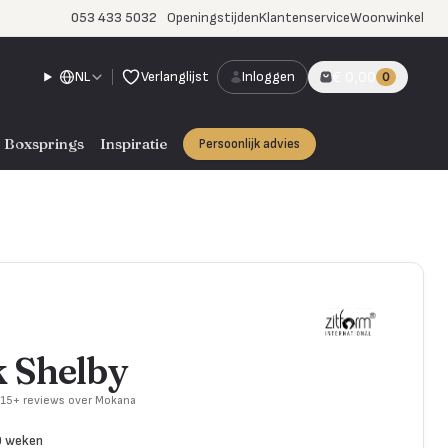
053 433 5032
Openingstijden
Klantenservice
Woonwinkel
NL
Verlanglijst
Inloggen
€ 0,00
0
Boxsprings
Inspiratie
Persoonlijk advies
 Shelby
715+ reviews over Mokana
0 weken