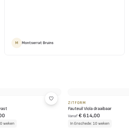
M
Montserrat Bruins
ZITFORM
vast
Fauteuil Viola draaibaar
00
€ 614,00
Vanaf
10 weken
In Enschede: 10 weken