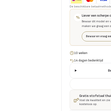
De beschikbare betaalmethoden 
Liever een scherpe 
%
Bewaar dit model en v
maken we graag een se
Bewaar en vraag ee
10 weken
14 dagen bedenktijd
B
Gratis stofstaal thu
Voel de kwaliteit en zie
kosteloos op.