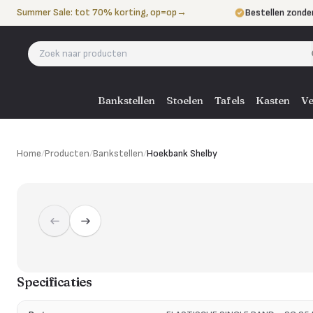
Naar de inhoud
Summer Sale: tot 70% korting, op=op
→
Bestellen zonde
Betalen in 3 ter
Eigen bezorgdie
Bankstellen
Stoelen
Tafels
Kasten
Ve
Home
/
Producten
/
Bankstellen
/
Hoekbank Shelby
Specificaties