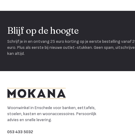
Blijf op de hoogte
Schrijf je in en ontvang 25 euro korting op je eerste bestelling vanaf 
euro. Plus als eerste bij nieuwe outlet-stukken. Geen spam, uitschrijv
kan altijd.
Mokana Meubelen
Woonwinkel in Enschede voor banken, eettafels,
stoelen, kasten en woonaccessoires. Persoonlijk
advies en snelle levering.
053 433 5032