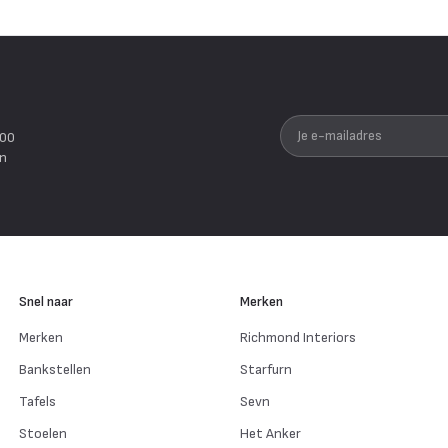
Je e-mailadres
200
en
Snel naar
Merken
Merken
Richmond Interiors
Bankstellen
Starfurn
Tafels
Sevn
Stoelen
Het Anker