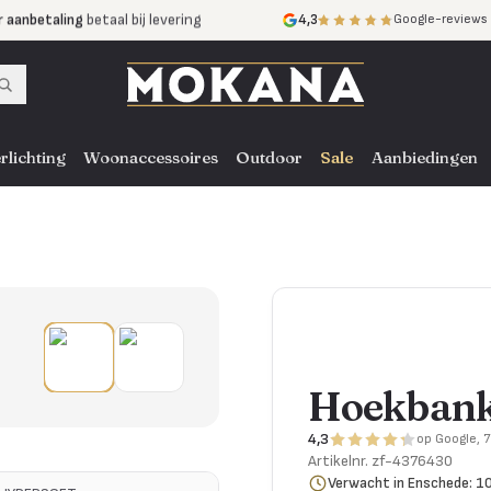
r aanbetaling
betaal bij levering
4,3
Google-reviews
mijnen
zonder rente
nst
door heel NL, BE en DE
rlichting
Woonaccessoires
Outdoor
Sale
Aanbiedingen
Hoekbank
4,3
op Google, 
Artikelnr.
zf-4376430
Verwacht in Enschede: 1