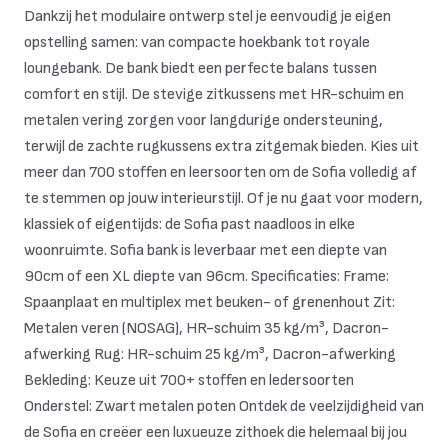
Dankzij het modulaire ontwerp stel je eenvoudig je eigen
opstelling samen: van compacte hoekbank tot royale
loungebank. De bank biedt een perfecte balans tussen
comfort en stijl. De stevige zitkussens met HR-schuim en
metalen vering zorgen voor langdurige ondersteuning,
terwijl de zachte rugkussens extra zitgemak bieden. Kies uit
meer dan 700 stoffen en leersoorten om de Sofia volledig af
te stemmen op jouw interieurstijl. Of je nu gaat voor modern,
klassiek of eigentijds: de Sofia past naadloos in elke
woonruimte. Sofia bank is leverbaar met een diepte van
90cm of een XL diepte van 96cm. Specificaties: Frame:
Spaanplaat en multiplex met beuken- of grenenhout Zit:
Metalen veren (NOSAG), HR-schuim 35 kg/m³, Dacron-
afwerking Rug: HR-schuim 25 kg/m³, Dacron-afwerking
Bekleding: Keuze uit 700+ stoffen en ledersoorten
Onderstel: Zwart metalen poten Ontdek de veelzijdigheid van
de Sofia en creëer een luxueuze zithoek die helemaal bij jou