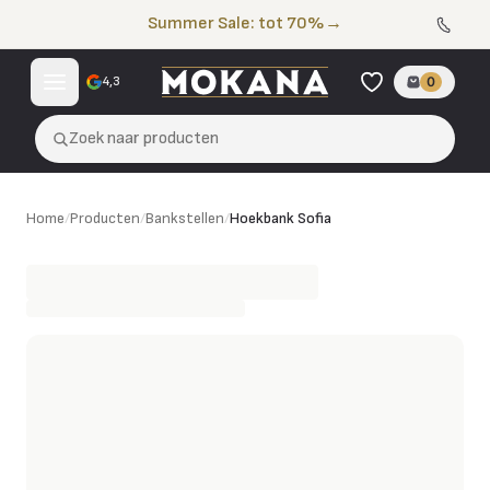
Naar de inhoud
Summer Sale: tot 70%
→
4,3
0
Zoek naar producten
Hoekbank Sofia
Home
/
Producten
/
Bankstellen
/
Hoekbank Sofia