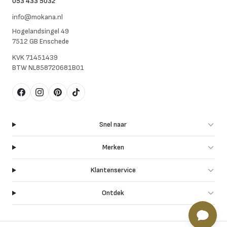
053 433 5032
info@mokana.nl
Hogelandsingel 49
7512 GB Enschede
KVK
71451439
BTW
NL858720681B01
Facebook
Instagram
Pinterest
TikTok
Snel naar
Merken
Klantenservice
Ontdek