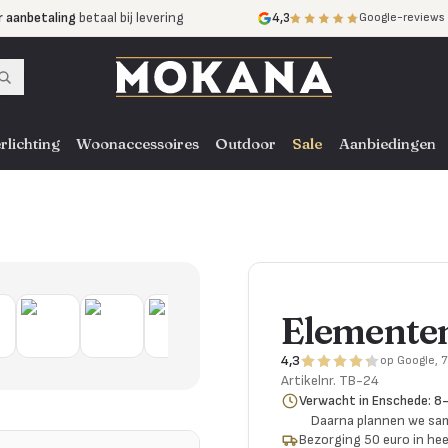
r aanbetaling
betaal bij levering
4,3
Google-reviews
mijnen
zonder rente
nst
door heel NL, BE en DE
rlichting
Woonaccessoires
Outdoor
Sale
Aanbiedingen
Elemente
4,3
op Google, 
Artikelnr.
TB-24
Verwacht in Enschede: 
Daarna plannen we s
Bezorging 50 euro in hee