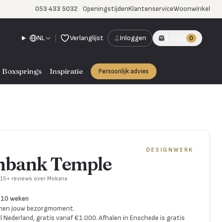
053 433 5032
Openingstijden
Klantenservice
Woonwinkel
NL
Verlanglijst
Inloggen
€ 0,00
0
Boxsprings
Inspiratie
Persoonlijk advies
DESIGNWERK
nbank Temple
715+ reviews over Mokana
8-10 weken
amen jouw bezorgmoment.
l Nederland, gratis vanaf €1.000. Afhalen in Enschede is gratis