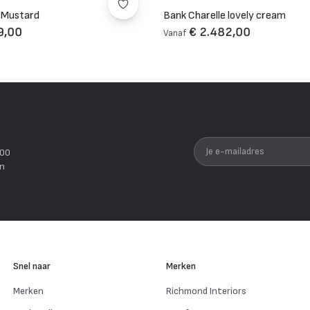
 Mustard
Bank Charelle lovely cream
9,00
€ 2.482,00
Vanaf
Je e-mailadres
200
en
Snel naar
Merken
Merken
Richmond Interiors