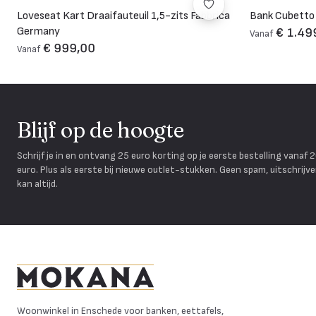
Loveseat Kart Draaifauteuil 1,5-zits Fabbrica
Bank Cubetto
Germany
€ 1.49
Vanaf
€ 999,00
Vanaf
Blijf op de hoogte
Schrijf je in en ontvang 25 euro korting op je eerste bestelling vanaf 
euro. Plus als eerste bij nieuwe outlet-stukken. Geen spam, uitschrijv
kan altijd.
Mokana Meubelen
Woonwinkel in Enschede voor banken, eettafels,