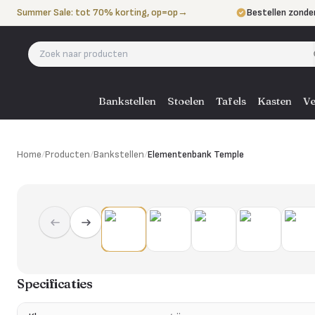
Naar de inhoud
Summer Sale: tot 70% korting, op=op
→
Bestellen zonde
Betalen in 3 ter
Eigen bezorgdie
Bankstellen
Stoelen
Tafels
Kasten
Ve
Home
/
Producten
/
Bankstellen
/
Elementenbank Temple
Specificaties