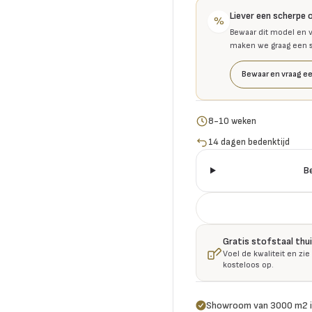
Liever een scherpe 
%
Bewaar dit model en v
maken we graag een se
Bewaar en vraag ee
8-10 weken
14 dagen bedenktijd
B
Gratis stofstaal thu
Voel de kwaliteit en zie
kosteloos op.
Showroom van 3000 m2 i