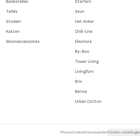
Bankstellen
Starfurn
Tafels
Sevn
Stoelen
Het Anker
Kasten
Chill-Line
Woonaccessoires
Eleonora
By-Boo
Tower Living
Livingfurn
Brix
Benoa
Urban Cotton
Privacy
Cookies
Voorwaarden
Cookie-instellinge