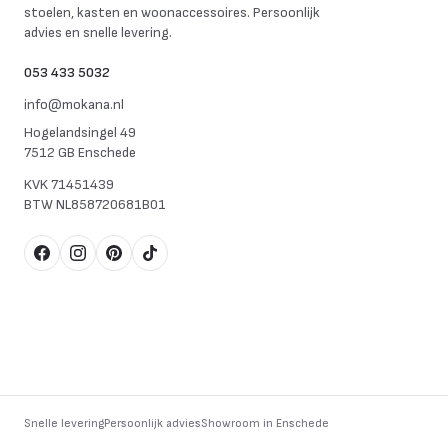
stoelen, kasten en woonaccessoires. Persoonlijk
advies en snelle levering.
053 433 5032
info@mokana.nl
Hogelandsingel 49
7512 GB Enschede
KVK
71451439
BTW
NL858720681B01
Facebook
Instagram
Pinterest
TikTok
Snelle levering
Persoonlijk advies
Showroom in Enschede