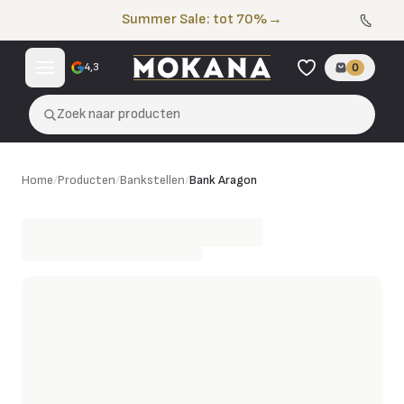
Naar de inhoud
Summer Sale: tot 70%
→
4,3
0
Zoek naar producten
Bank Aragon
Home
/
Producten
/
Bankstellen
/
Bank Aragon