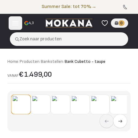
Naar de inhoud
Summer Sale: tot 70%
→
4,3
0
Zoek naar producten
Home
/
Producten
/
Bankstellen
/
Bank Cubetto - taupe
€ 1.499,00
VANAF