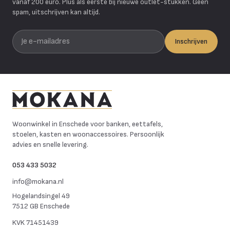
vanaf 200 euro. Plus als eerste bij nieuwe outlet-stukken. Geen
spam, uitschrijven kan altijd.
Je e-mailadres
Inschrijven
Mokana Meubelen
Woonwinkel in Enschede voor banken, eettafels,
stoelen, kasten en woonaccessoires. Persoonlijk
advies en snelle levering.
053 433 5032
info@mokana.nl
Hogelandsingel 49
7512 GB Enschede
KVK
71451439