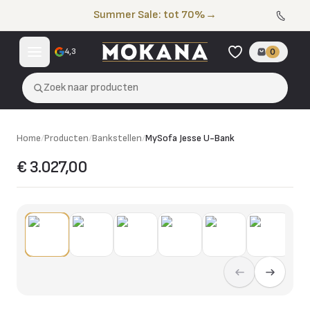
Naar de inhoud
Summer Sale: tot 70%
→
4,3
0
Zoek naar producten
Home
/
Producten
/
Bankstellen
/
MySofa Jesse U-Bank
€ 3.027,00