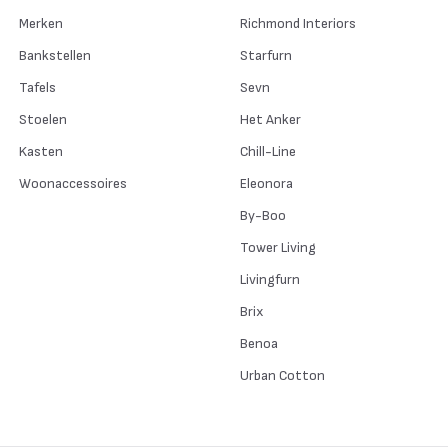
Merken
Richmond Interiors
Bankstellen
Starfurn
Tafels
Sevn
Stoelen
Het Anker
Kasten
Chill-Line
Woonaccessoires
Eleonora
By-Boo
Tower Living
Livingfurn
Brix
Benoa
Urban Cotton