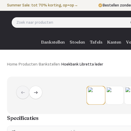
Naar de inhoud
Summer Sale: tot 70% korting, op=op
→
Bestellen zonde
Betalen in 3 ter
Eigen bezorgdie
Bankstellen
Stoelen
Tafels
Kasten
Ve
Home
/
Producten
/
Bankstellen
/
Hoekbank Libretta leder
Specificaties