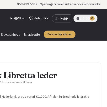
053 433 5032
Openingstijden
Klantenservice
Woonwinkel
NL
Verlanglijst
Inloggen
€ 0,00
0
Boxsprings
Inspiratie
Persoonlijk advies
Libretta leder
715+ reviews over Mokana
l Nederland, gratis vanaf €1.000. Afhalen in Enschede is gratis