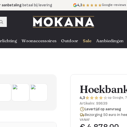
r aanbetaling
betaal bij levering
4,3
Google-reviews
mijnen
zonder rente
nst
door heel NL, BE en DE
rlichting
Woonaccessoires
Outdoor
Sale
Aanbiedingen
Hoekbank 
4,3
op Google, 
Artikelnr.
99639
Levertijd op aanvraag
Bezorging 50 euro in hee
VANAF