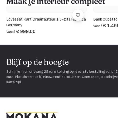
Maak je interieur compleet
Loveseat Kart Draaifauteuil 1,5-zits Fabbrica
Bank Cubetto
Germany
€ 1.49
Vanaf
€ 999,00
Vanaf
Blijf op de hoogte
Schrijf je in en ontvang 25 euro korting op je eerste bestelling vanaf 
euro. Plus als eerste bij nieuwe outlet-stukken. Geen spam, uitschrijv
kan altijd.