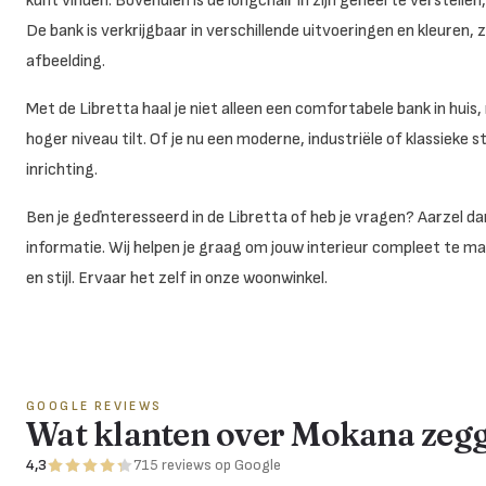
kunt vinden. Bovendien is de longchair in zijn geheel te verstelle
De bank is verkrijgbaar in verschillende uitvoeringen en kleuren, zo
afbeelding.
Met de Libretta haal je niet alleen een comfortabele bank in huis
hoger niveau tilt. Of je nu een moderne, industriële of klassieke sti
inrichting.
Ben je geďnteresseerd in de Libretta of heb je vragen? Aarzel 
informatie. Wij helpen je graag om jouw interieur compleet te m
en stijl. Ervaar het zelf in onze woonwinkel.
GOOGLE REVIEWS
Wat klanten over Mokana zeg
4,3
715
reviews
op Google