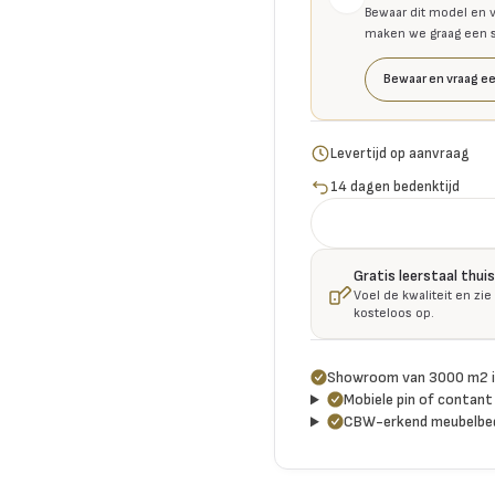
Bewaar dit model en v
maken we graag een se
Bewaar en vraag ee
Levertijd op aanvraag
14 dagen bedenktijd
Gratis leerstaal thu
Voel de kwaliteit en zie
kosteloos op.
Showroom van 3000 m2 i
Mobiele pin of contant 
CBW-erkend meubelbed