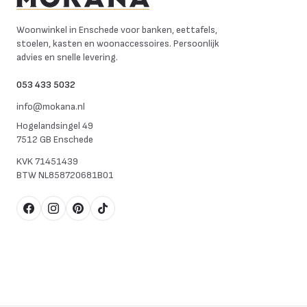
Mokana Meubelen
Woonwinkel in Enschede voor banken, eettafels,
stoelen, kasten en woonaccessoires. Persoonlijk
advies en snelle levering.
053 433 5032
info@mokana.nl
Hogelandsingel 49
7512 GB Enschede
KVK
71451439
BTW
NL858720681B01
Facebook
Instagram
Pinterest
TikTok