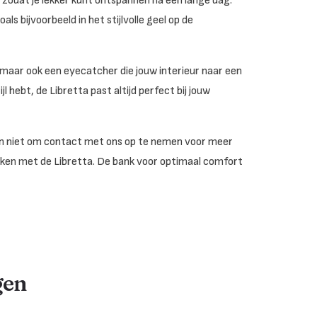
n, zodat je lekker kunt ontspannen na een lange dag.
als bijvoorbeeld in het stijlvolle geel op de
, maar ook een eyecatcher die jouw interieur naar een
jl hebt, de Libretta past altijd perfect bij jouw
dan niet om contact met ons op te nemen voor meer
aken met de Libretta. De bank voor optimaal comfort
gen