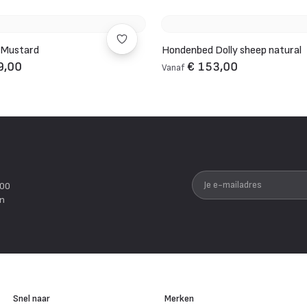
 Mustard
Hondenbed Dolly sheep natural
9,00
€ 153,00
Vanaf
Je e-mailadres
200
en
Snel naar
Merken