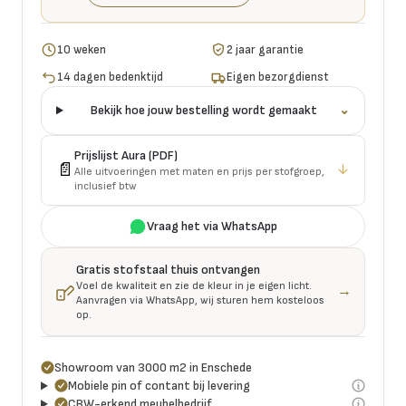
10 weken
2 jaar garantie
14 dagen bedenktijd
Eigen bezorgdienst
Bekijk hoe jouw bestelling wordt gemaakt
⌄
Prijslijst
Aura
(PDF)
📄
↓
Alle uitvoeringen met maten en prijs per stofgroep,
inclusief btw
Vraag het via WhatsApp
Gratis stofstaal thuis ontvangen
Voel de kwaliteit en zie de kleur in je eigen licht.
→
Aanvragen via WhatsApp, wij sturen hem kosteloos
op.
Showroom van 3000 m2 in Enschede
Mobiele pin of contant bij levering
CBW-erkend meubelbedrijf