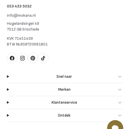
053 433 5032
info@mokana.nl
Hogelandsingel 49
7512 GB Enschede
KVK
71451439
BTW
NL858720681B01
Facebook
Instagram
Pinterest
TikTok
Snel naar
Merken
Klantenservice
Ontdek