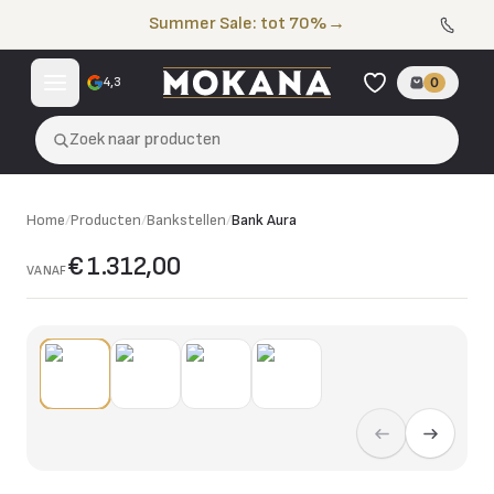
Naar de inhoud
Summer Sale: tot 70%
→
4,3
0
Zoek naar producten
Home
/
Producten
/
Bankstellen
/
Bank Aura
€ 1.312,00
VANAF