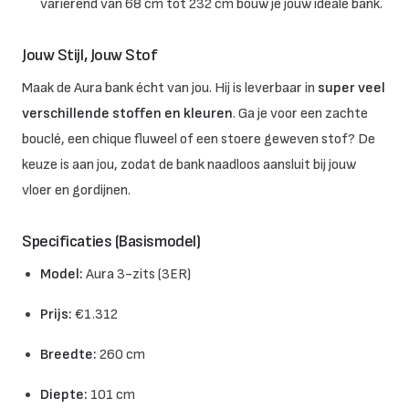
variërend van 68 cm tot 232 cm bouw je jouw ideale bank.
Jouw Stijl, Jouw Stof
Maak de Aura bank écht van jou. Hij is leverbaar in
super veel
verschillende stoffen en kleuren
. Ga je voor een zachte
bouclé, een chique fluweel of een stoere geweven stof? De
keuze is aan jou, zodat de bank naadloos aansluit bij jouw
vloer en gordijnen.
Specificaties (Basismodel)
Model:
Aura 3-zits (3ER)
Prijs:
€1.312
Breedte:
260 cm
Diepte:
101 cm