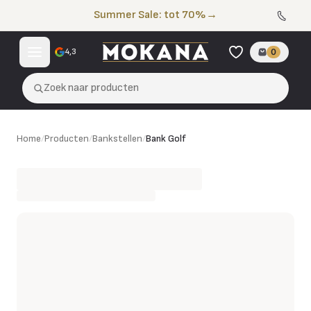
Naar de inhoud
Summer Sale: tot 70%
→
4,3
0
Zoek naar producten
Bank Golf
Home
/
Producten
/
Bankstellen
/
Bank Golf