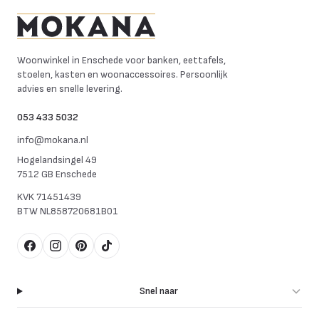
Mokana Meubelen
Woonwinkel in Enschede voor banken, eettafels,
stoelen, kasten en woonaccessoires. Persoonlijk
advies en snelle levering.
053 433 5032
info@mokana.nl
Hogelandsingel 49
7512 GB Enschede
KVK
71451439
BTW
NL858720681B01
Facebook
Instagram
Pinterest
TikTok
Snel naar