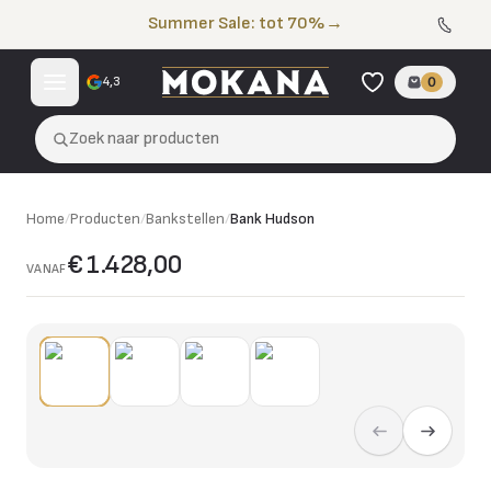
Naar de inhoud
Summer Sale: tot 70%
→
4,3
0
Zoek naar producten
Home
/
Producten
/
Bankstellen
/
Bank Hudson
€ 1.428,00
VANAF