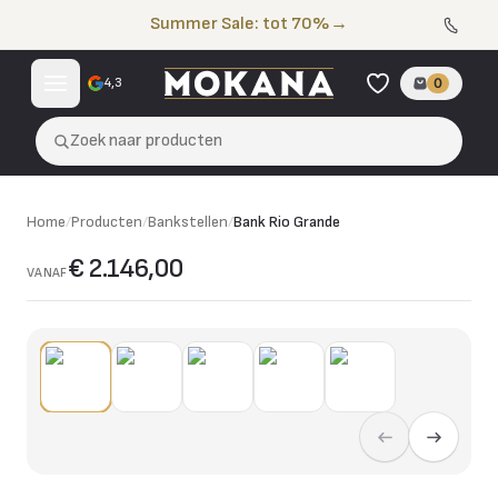
Naar de inhoud
Summer Sale: tot 70%
→
4,3
0
Zoek naar producten
Home
/
Producten
/
Bankstellen
/
Bank Rio Grande
€ 2.146,00
VANAF