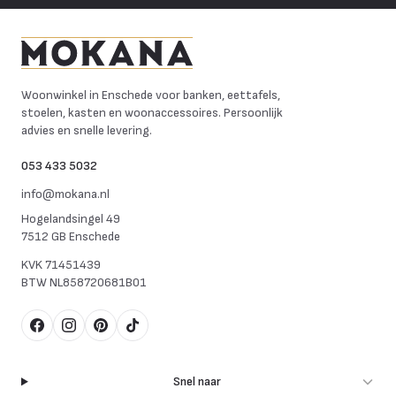
Mokana Meubelen
Woonwinkel in Enschede voor banken, eettafels,
stoelen, kasten en woonaccessoires. Persoonlijk
advies en snelle levering.
053 433 5032
info@mokana.nl
Hogelandsingel 49
7512 GB Enschede
KVK
71451439
BTW
NL858720681B01
Facebook
Instagram
Pinterest
TikTok
Snel naar