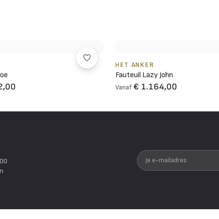
HET ANKER
Joe
Fauteuil Lazy John
2,00
€ 1.164,00
Vanaf
Je e-mailadres
200
en