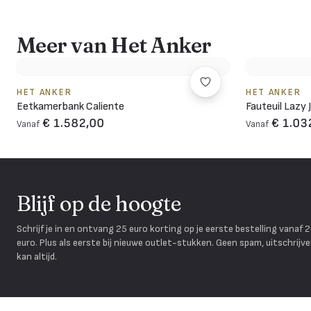
Meer van Het Anker
HET ANKER
HET ANKER
Eetkamerbank Caliente
Fauteuil Lazy 
€ 1.582,00
€ 1.03
Vanaf
Vanaf
Blijf op de hoogte
Schrijf je in en ontvang 25 euro korting op je eerste bestelling vanaf 
euro. Plus als eerste bij nieuwe outlet-stukken. Geen spam, uitschrijv
kan altijd.