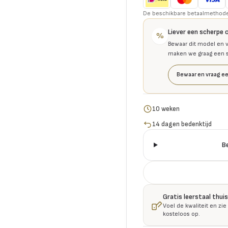
De beschikbare betaalmethoden 
Liever een scherpe 
%
Bewaar dit model en v
maken we graag een se
Bewaar en vraag ee
10 weken
14 dagen bedenktijd
B
Gratis leerstaal thu
Voel de kwaliteit en zie
kosteloos op.