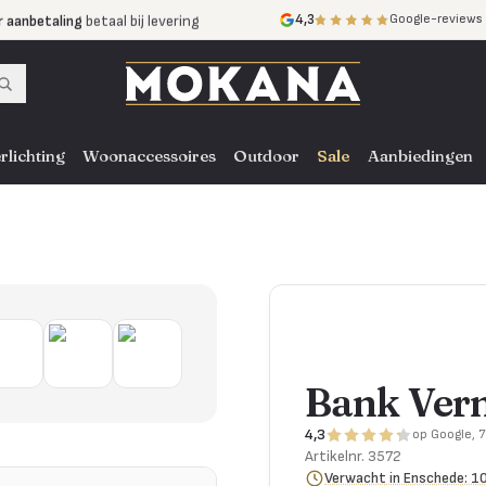
r aanbetaling
betaal bij levering
4,3
Google-reviews
mijnen
zonder rente
nst
door heel NL, BE en DE
rlichting
Woonaccessoires
Outdoor
Sale
Aanbiedingen
Bank Ver
4,3
op Google, 
Artikelnr.
3572
Verwacht in Enschede: 1