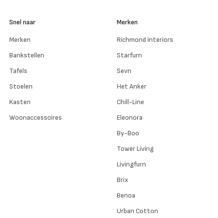
Snel naar
Merken
Merken
Richmond Interiors
Bankstellen
Starfurn
Tafels
Sevn
Stoelen
Het Anker
Kasten
Chill-Line
Woonaccessoires
Eleonora
By-Boo
Tower Living
Livingfurn
Brix
Benoa
Urban Cotton