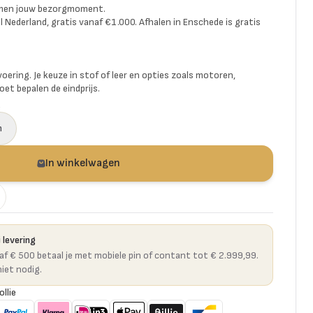
amen jouw bezorgmoment.
l Nederland, gratis vanaf €1.000. Afhalen in Enschede is gratis
voering. Je keuze in stof of leer en opties zoals motoren,
et bepalen de eindprijs.
a
n
In winkelwagen
 levering
naf € 500 betaal je met mobiele pin of contant tot € 2.999,99.
niet nodig.
ollie