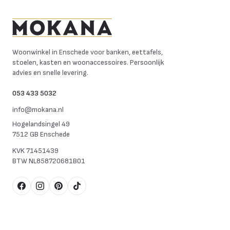
Mokana Meubelen
Woonwinkel in Enschede voor banken, eettafels,
stoelen, kasten en woonaccessoires. Persoonlijk
advies en snelle levering.
053 433 5032
info@mokana.nl
Hogelandsingel 49
7512 GB Enschede
KVK
71451439
BTW
NL858720681B01
Facebook
Instagram
Pinterest
TikTok