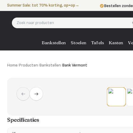
Naar de inhoud
Summer Sale: tot 70% korting, op=op
→
Bestellen zonde
Betalen in 3 ter
Eigen bezorgdie
Bankstellen
Stoelen
Tafels
Kasten
Ve
Home
/
Producten
/
Bankstellen
/
Bank Vermont
Specificaties