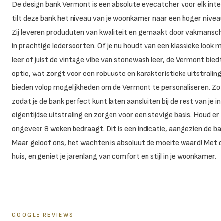
De design bank Vermont is een absolute eyecatcher voor elk inter
tilt deze bank het niveau van je woonkamer naar een hoger niveau
Zij leveren produduten van kwaliteit en gemaakt door vakmansch
in prachtige ledersoorten. Of je nu houdt van een klassieke look 
leer of juist de vintage vibe van stonewash leer, de Vermont biedt
optie, wat zorgt voor een robuuste en karakteristieke uitstraling.
bieden volop mogelijkheden om de Vermont te personaliseren. Zo i
zodat je de bank perfect kunt laten aansluiten bij de rest van je
eigentijdse uitstraling en zorgen voor een stevige basis. Houd e
ongeveer 8 weken bedraagt. Dit is een indicatie, aangezien de ba
Maar geloof ons, het wachten is absoluut de moeite waard! Met d
huis, en geniet je jarenlang van comfort en stijl in je woonkamer.
GOOGLE REVIEWS