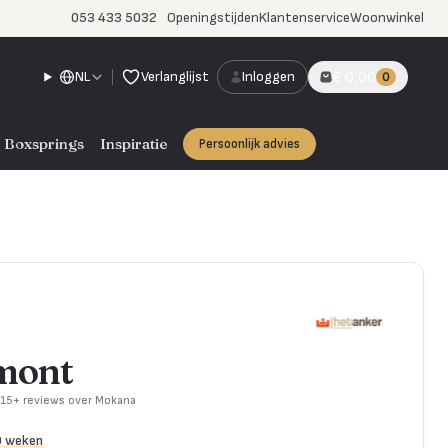
053 433 5032
Openingstijden
Klantenservice
Woonwinkel
NL
Verlanglijst
Inloggen
€ 0,00
0
Boxsprings
Inspiratie
Persoonlijk advies
mont
715+ reviews over Mokana
0 weken