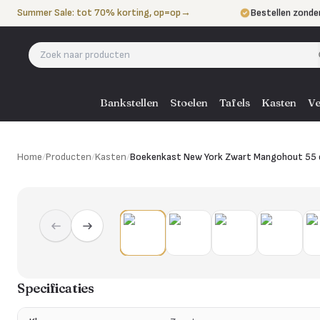
Naar de inhoud
Summer Sale: tot 70% korting, op=op
→
Bestellen zonde
Betalen in 3 ter
Eigen bezorgdie
Bankstellen
Stoelen
Tafels
Kasten
Ve
Home
/
Producten
/
Kasten
/
Boekenkast New York Zwart Mangohout 55
Specificaties