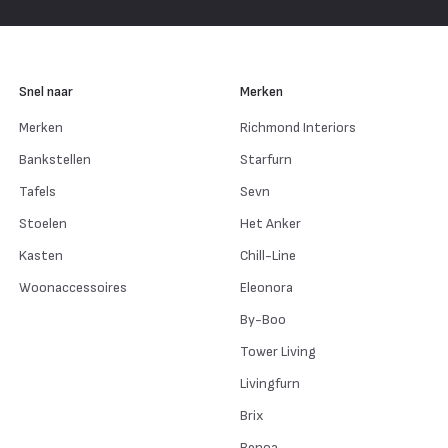
Snel naar
Merken
Merken
Richmond Interiors
Bankstellen
Starfurn
Tafels
Sevn
Stoelen
Het Anker
Kasten
Chill-Line
Woonaccessoires
Eleonora
By-Boo
Tower Living
Livingfurn
Brix
Benoa