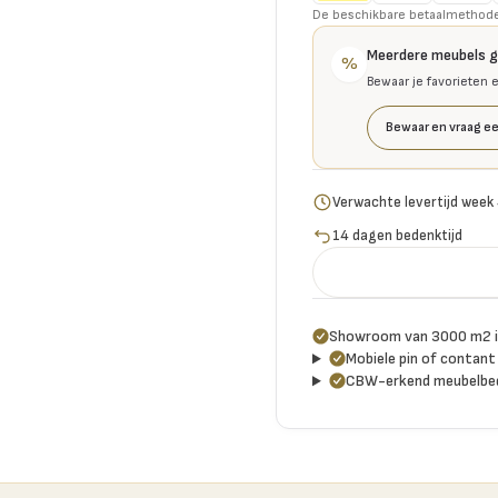
De beschikbare betaalmethoden 
Meerdere meubels 
%
Bewaar je favorieten 
Bewaar en vraag ee
Verwachte levertijd week
14 dagen bedenktijd
Showroom van 3000 m2 i
Mobiele pin of contant 
CBW-erkend meubelbed