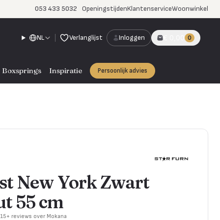
053 433 5032
Openingstijden
Klantenservice
Woonwinkel
NL
Verlanglijst
Inloggen
€ 0,00
0
Boxsprings
Inspiratie
Persoonlijk advies
st New York Zwart
t 55 cm
715+ reviews over Mokana