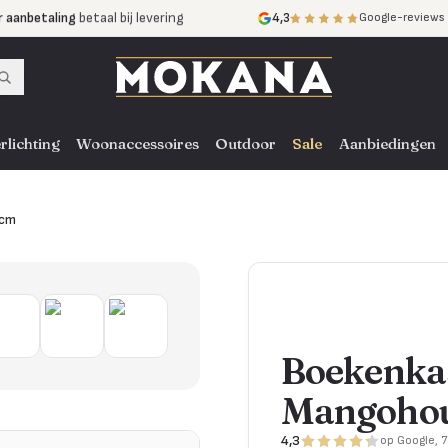
r aanbetaling
betaal bij levering
4,3
Google-reviews
mijnen
zonder rente
nst
door heel NL, BE en DE
rlichting
Woonaccessoires
Outdoor
Sale
Aanbiedingen
 cm
Boekenka
Mangohou
4,3
op Google, 