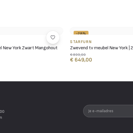
-28%
STARFURN
el New York Zwart Mangohout
Zwevend tv meubel New York | 
€ 899,00
€ 649,00
Je e-mailadres
200
en