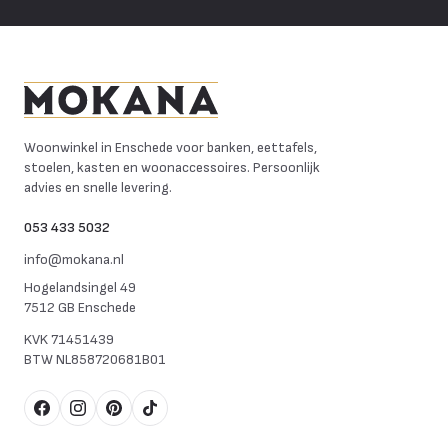
Mokana Meubelen
Woonwinkel in Enschede voor banken, eettafels,
stoelen, kasten en woonaccessoires. Persoonlijk
advies en snelle levering.
053 433 5032
info@mokana.nl
Hogelandsingel 49
7512 GB Enschede
KVK
71451439
BTW
NL858720681B01
Facebook
Instagram
Pinterest
TikTok