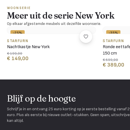
WOONSERIE
Meer uit de serie New York
Op elkaar afgestemde meubels uit dezelfde woonserie.
-25%
-35%
STARFURN
STARFURN
Nachtkastje New York
Ronde eettaf
150 cm
€ 199,00
€ 149,00
€ 599,00
€ 389,00
Blijf op de hoogte
Schrijf je in en ontvang 25 euro korting op je eerste bestelling vanaf 
euro. Plus als eerste bij nieuwe outlet-stukken. Geen spam, uitschrijv
kan altijd.