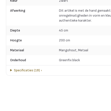
Kleur
Zwart
Afwerking
Dit artikel is met de hand gemaakt
onregelmatigheden in vorm en kleu
authentieke karakter.
Diepte
45 cm
Hoogte
200 cm
Materiaal
Mangohout, Metaal
Onderhoud
Greenfix black
Specificaties
(
18
)
›