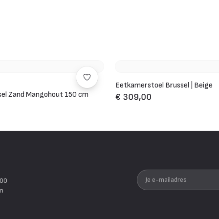
Eetkamerstoel Brussel | Beige
ssel Zand Mangohout 150 cm
€ 309,00
Je e-mailadres
200
en