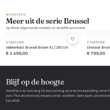
WOONSERIE
Meer uit de serie Brussel
Op elkaar afgestemde meubels uit dezelfde woonserie.
STARFURN
STARFURN
Vakkenkast Brussel Brown XL | 160 cm
Dressoir Bru
€ 1.499,00
€ 799,00
Blijf op de hoogte
Schrijf je in en ontvang 25 euro korting op je eerste bestelling vanaf 
euro. Plus als eerste bij nieuwe outlet-stukken. Geen spam, uitschrijv
kan altijd.