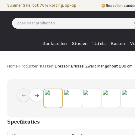
Naar de inhoud
Summer Sale: tot 70% korting, op=op
→
Bestellen zonde
Betalen in 3 ter
Eigen bezorgdie
Bankstellen
Stoelen
Tafels
Kasten
Ve
Home
/
Producten
/
Kasten
/
Dressoir Brussel Zwart Mangohout 200 cm
Specificaties