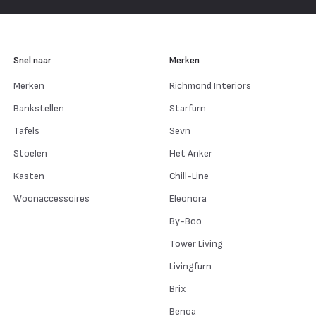
Snel naar
Merken
Merken
Richmond Interiors
Bankstellen
Starfurn
Tafels
Sevn
Stoelen
Het Anker
Kasten
Chill-Line
Woonaccessoires
Eleonora
By-Boo
Tower Living
Livingfurn
Brix
Benoa