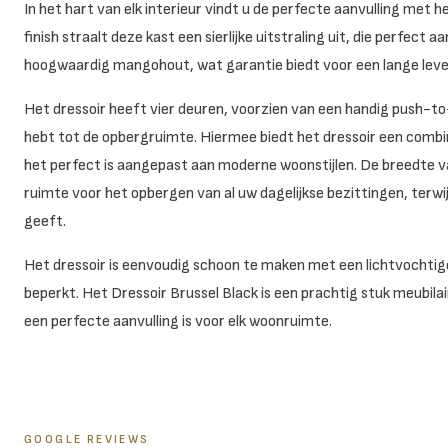
In het hart van elk interieur vindt u de perfecte aanvulling met het
finish straalt deze kast een sierlijke uitstraling uit, die perfect aa
hoogwaardig mangohout, wat garantie biedt voor een lange leven
Het dressoir heeft vier deuren, voorzien van een handig push-
hebt tot de opbergruimte. Hiermee biedt het dressoir een combin
het perfect is aangepast aan moderne woonstijlen. De breedte 
ruimte voor het opbergen van al uw dagelijkse bezittingen, terwi
geeft.
Het dressoir is eenvoudig schoon te maken met een lichtvochti
beperkt. Het Dressoir Brussel Black is een prachtig stuk meubilair
een perfecte aanvulling is voor elk woonruimte.
GOOGLE REVIEWS