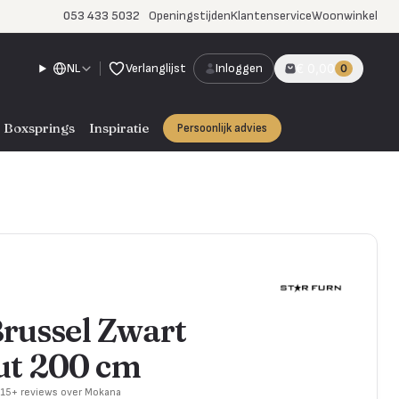
053 433 5032
Openingstijden
Klantenservice
Woonwinkel
NL
Verlanglijst
Inloggen
€ 0,00
0
Boxsprings
Inspiratie
Persoonlijk advies
Brussel Zwart
t 200 cm
715+ reviews over Mokana