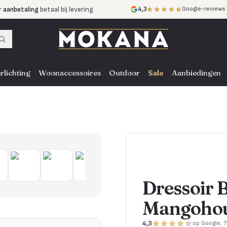
r aanbetaling
betaal bij levering
4,3
Google-reviews
mijnen
zonder rente
nst
door heel NL, BE en DE
rlichting
Woonaccessoires
Outdoor
Sale
Aanbiedingen
Dressoir 
Mangohou
4,3
op Google, 