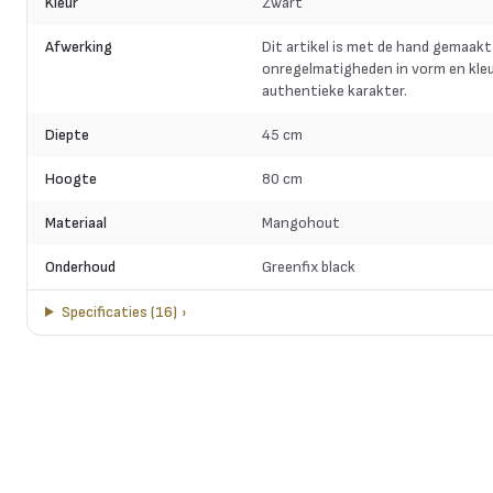
Kleur
Zwart
Afwerking
Dit artikel is met de hand gemaakt
onregelmatigheden in vorm en kleu
authentieke karakter.
Diepte
45 cm
Hoogte
80 cm
Materiaal
Mangohout
Onderhoud
Greenfix black
Specificaties
(
16
)
›