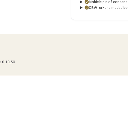
Mobiele pin of contant 
CBW-erkend meubelbed
k
€ 13,50