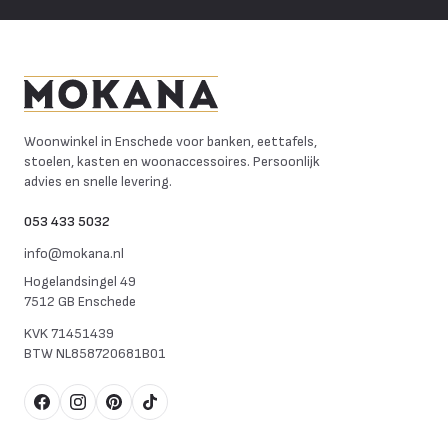
Mokana Meubelen
Woonwinkel in Enschede voor banken, eettafels,
stoelen, kasten en woonaccessoires. Persoonlijk
advies en snelle levering.
053 433 5032
info@mokana.nl
Hogelandsingel 49
7512 GB Enschede
KVK
71451439
BTW
NL858720681B01
Facebook
Instagram
Pinterest
TikTok