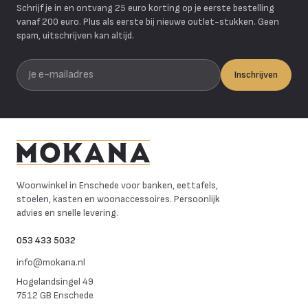
Schrijf je in en ontvang 25 euro korting op je eerste bestelling
vanaf 200 euro. Plus als eerste bij nieuwe outlet-stukken. Geen
spam, uitschrijven kan altijd.
Je e-mailadres
Inschrijven
Mokana Meubelen
Woonwinkel in Enschede voor banken, eettafels,
stoelen, kasten en woonaccessoires. Persoonlijk
advies en snelle levering.
053 433 5032
info@mokana.nl
Hogelandsingel 49
7512 GB Enschede