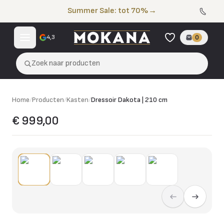
Naar de inhoud
Summer Sale: tot 70%
→
4,3
0
Zoek naar producten
Home
/
Producten
/
Kasten
/
Dressoir Dakota | 210 cm
€ 999,00