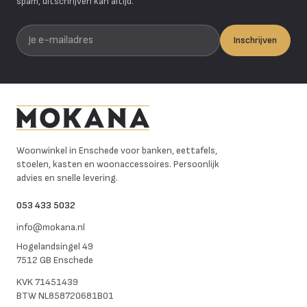
spam, uitschrijven kan altijd.
Je e-mailadres
Inschrijven
Mokana Meubelen
Woonwinkel in Enschede voor banken, eettafels,
stoelen, kasten en woonaccessoires. Persoonlijk
advies en snelle levering.
053 433 5032
info@mokana.nl
Hogelandsingel 49
7512 GB Enschede
KVK
71451439
BTW
NL858720681B01