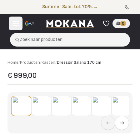
Naar de inhoud
Summer Sale: tot 70%
→
4,3
0
Zoek naar producten
Home
/
Producten
/
Kasten
/
Dressoir Salano 170 cm
€ 999,00