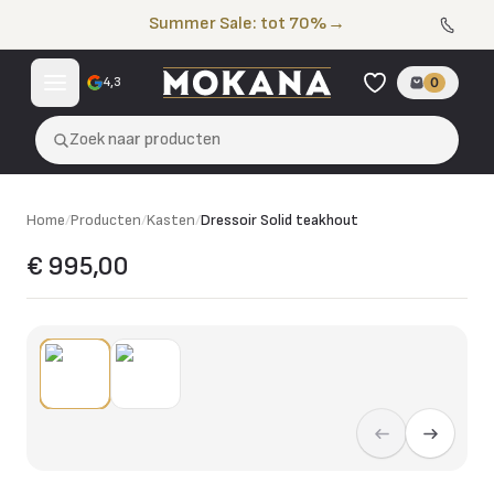
Naar de inhoud
Summer Sale: tot 70%
→
4,3
0
Zoek naar producten
Home
/
Producten
/
Kasten
/
Dressoir Solid teakhout
€ 995,00