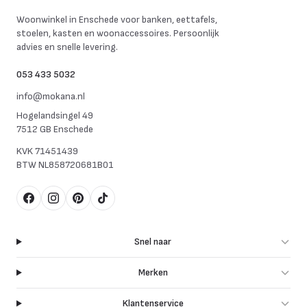
Mokana Meubelen
Woonwinkel in Enschede voor banken, eettafels,
stoelen, kasten en woonaccessoires. Persoonlijk
advies en snelle levering.
053 433 5032
info@mokana.nl
Hogelandsingel 49
7512 GB Enschede
KVK
71451439
BTW
NL858720681B01
Facebook
Instagram
Pinterest
TikTok
Snel naar
Merken
Klantenservice