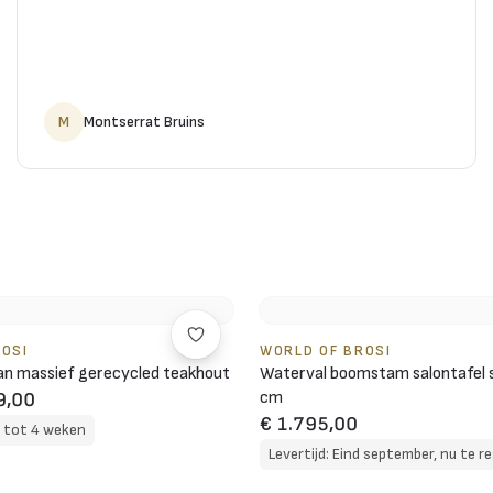
M
Montserrat Bruins
ROSI
WORLD OF BROSI
n massief gerecycled teakhout
Waterval boomstam salontafel 
cm
9,00
€ 1.795,00
3 tot 4 weken
Levertijd: Eind september, nu te r