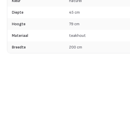
Kleur
naturel
Diepte
45 cm
Hoogte
79 cm
Materiaal
teakhout
Breedte
200 cm