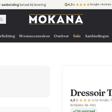
r aanbetaling
betaal bij levering
4,3
Google-reviews
mijnen
zonder rente
nst
door heel NL, BE en DE
rlichting
Woonaccessoires
Outdoor
Sale
Aanbiedingen
Dressoir 
4,3
op Google, 
Artikelnr.
bb-001
Op voorraad