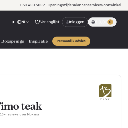
053 433 5032
Openingstijden
Klantenservice
Woonwinkel
NL
Verlanglijst
Inloggen
€ 0,00
0
Boxsprings
Inspiratie
Persoonlijk advies
Timo teak
715+ reviews over Mokana