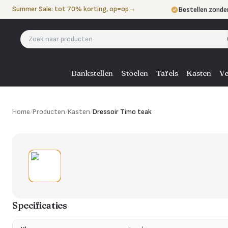
Naar de inhoud
Summer Sale: tot 70% korting, op=op
→
Bestellen zonde
Betalen in 3 ter
Eigen bezorgdie
Bankstellen
Stoelen
Tafels
Kasten
Ve
Home
/
Producten
/
Kasten
/
Dressoir Timo teak
Specificaties