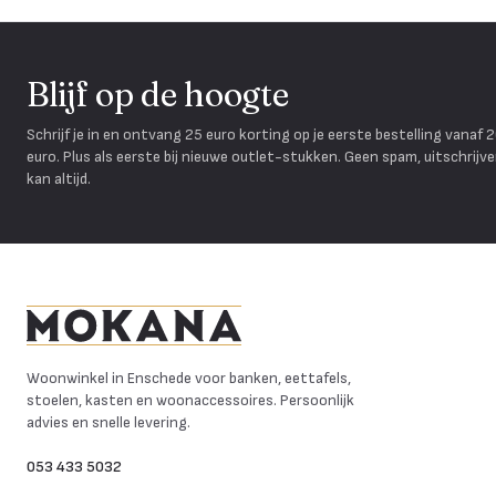
Blijf op de hoogte
Schrijf je in en ontvang 25 euro korting op je eerste bestelling vanaf 
euro. Plus als eerste bij nieuwe outlet-stukken. Geen spam, uitschrijv
kan altijd.
Mokana Meubelen
Woonwinkel in Enschede voor banken, eettafels,
stoelen, kasten en woonaccessoires. Persoonlijk
advies en snelle levering.
053 433 5032