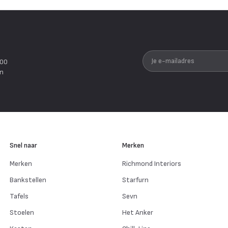
Je e-mailadres
200
en
Snel naar
Merken
Merken
Richmond Interiors
Bankstellen
Starfurn
Tafels
Sevn
Stoelen
Het Anker