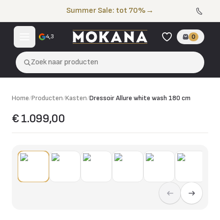
Naar de inhoud
Summer Sale: tot 70%
→
4,3
0
Zoek naar producten
Home
/
Producten
/
Kasten
/
Dressoir Allure white wash 180 cm
€ 1.099,00