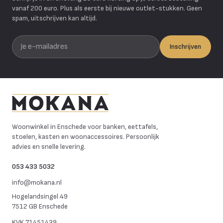
vanaf 200 euro. Plus als eerste bij nieuwe outlet-stukken. Geen
spam, uitschrijven kan altijd.
Je e-mailadres
Inschrijven
Mokana Meubelen
Woonwinkel in Enschede voor banken, eettafels,
stoelen, kasten en woonaccessoires. Persoonlijk
advies en snelle levering.
053 433 5032
info@mokana.nl
Hogelandsingel 49
7512 GB Enschede
KVK
71451439