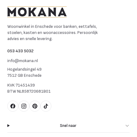
Mokana Meubelen
Woonwinkel in Enschede voor banken, eettafels,
stoelen, kasten en woonaccessoires. Persoonlijk
advies en snelle levering.
053 433 5032
info@mokana.nl
Hogelandsingel 49
7512 GB Enschede
KVK
71451439
BTW
NL858720681B01
Facebook
Instagram
Pinterest
TikTok
Snel naar