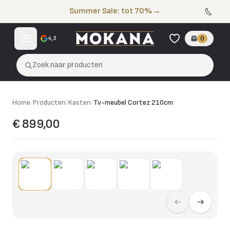
Naar de inhoud
Summer Sale: tot 70%
→
4,3
0
Zoek naar producten
Home
/
Producten
/
Kasten
/
Tv-meubel Cortez 210cm
€ 899,00