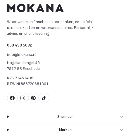
Mokana Meubelen
Woonwinkel in Enschede voor banken, eettafels,
stoelen, kasten en woonaccessoires. Persoonlijk
advies en snelle levering.
053 433 5032
info@mokana.nl
Hogelandsingel 49
7512 GB Enschede
KVK
71451439
BTW
NL858720681B01
Facebook
Instagram
Pinterest
TikTok
Snel naar
Merken