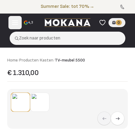
Naar de inhoud
Summer Sale: tot 70%
→
4,3
0
Zoek naar producten
Home
/
Producten
/
Kasten
/
TV-meubel 5500
€ 1.310,00