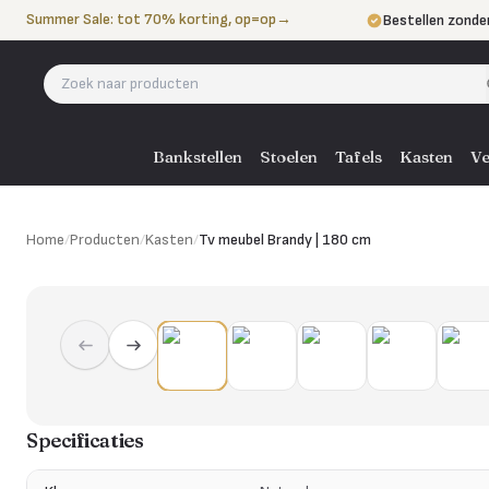
Naar de inhoud
Summer Sale: tot 70% korting, op=op
→
Bestellen zonde
Betalen in 3 ter
Eigen bezorgdie
Bankstellen
Stoelen
Tafels
Kasten
Ve
Home
/
Producten
/
Kasten
/
Tv meubel Brandy | 180 cm
Specificaties