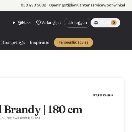
053 433 5032
Openingstijden
Klantenservice
Woonwinkel
NL
Verlanglijst
Inloggen
€ 0,00
0
Boxsprings
Inspiratie
Persoonlijk advies
 Brandy | 180 cm
715+ reviews over Mokana