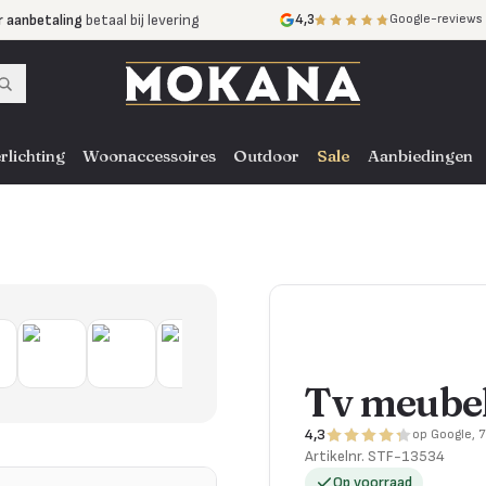
r aanbetaling
betaal bij levering
4,3
Google-reviews
mijnen
zonder rente
nst
door heel NL, BE en DE
rlichting
Woonaccessoires
Outdoor
Sale
Aanbiedingen
Tv meubel
4,3
op Google, 
Artikelnr.
STF-13534
Op voorraad