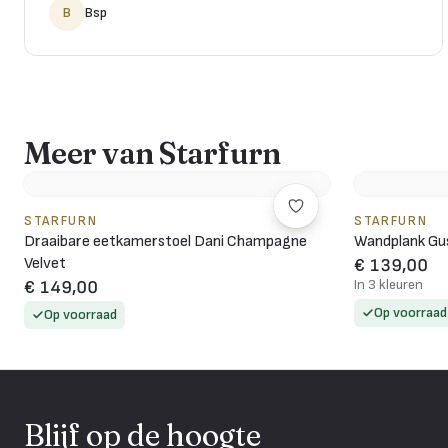
B
Bsp
Meer van Starfurn
STARFURN
STARFURN
Draaibare eetkamerstoel Dani Champagne
Wandplank Gus
Velvet
€ 139,00
In 3 kleuren
€ 149,00
Op voorraad
Op voorraad
Blijf op de hoogte