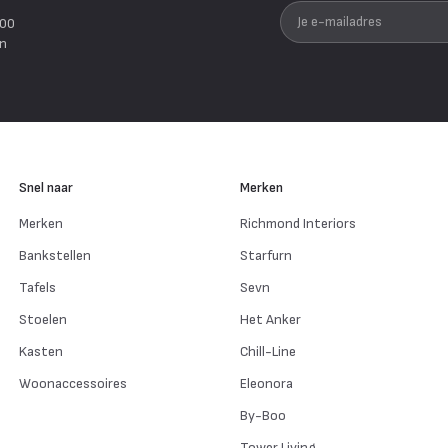
Je e-mailadres
200
en
Snel naar
Merken
Merken
Richmond Interiors
Bankstellen
Starfurn
Tafels
Sevn
Stoelen
Het Anker
Kasten
Chill-Line
Woonaccessoires
Eleonora
By-Boo
Tower Living