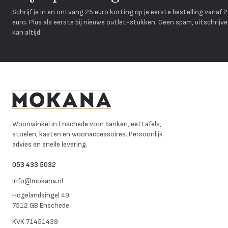
Schrijf je in en ontvang 25 euro korting op je eerste bestelling vanaf 
euro. Plus als eerste bij nieuwe outlet-stukken. Geen spam, uitschrijv
kan altijd.
Mokana Meubelen
Woonwinkel in Enschede voor banken, eettafels,
stoelen, kasten en woonaccessoires. Persoonlijk
advies en snelle levering.
053 433 5032
info@mokana.nl
Hogelandsingel 49
7512 GB Enschede
KVK
71451439