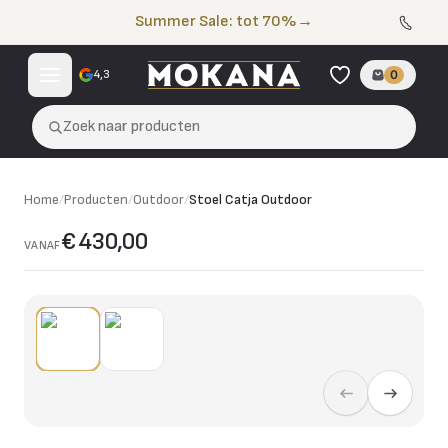
Naar de inhoud
Summer Sale: tot 70%
→
4,3
0
Zoek naar producten
Home
/
Producten
/
Outdoor
/
Stoel Catja Outdoor
€ 430,00
VANAF