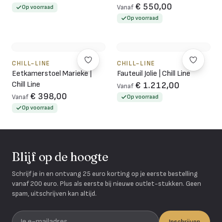
€ 550,00
Op voorraad
Vanaf
Op voorraad
CHILL-LINE
CHILL-LINE
Eetkamerstoel Marieke |
Fauteuil Jolie | Chill Line
Chill Line
€ 1.212,00
Vanaf
€ 398,00
Vanaf
Op voorraad
Op voorraad
Blijf op de hoogte
Schrijf je in en ontvang 25 euro korting op je eerste bestelling
vanaf 200 euro. Plus als eerste bij nieuwe outlet-stukken. Geen
spam, uitschrijven kan altijd.
Je e-mailadres
Inschrijven