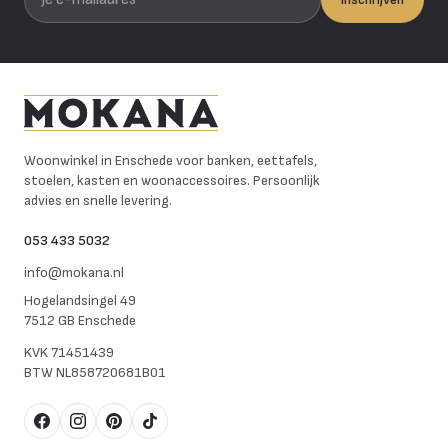
Mokana Meubelen
Woonwinkel in Enschede voor banken, eettafels,
stoelen, kasten en woonaccessoires. Persoonlijk
advies en snelle levering.
053 433 5032
info@mokana.nl
Hogelandsingel 49
7512 GB Enschede
KVK
71451439
BTW
NL858720681B01
Facebook
Instagram
Pinterest
TikTok