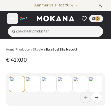
Naar de inhoud
Summer Sale: tot 70%
→
4,3
0
Zoek naar producten
Home
/
Producten
/
Stoelen
/
Barstoel Ellis biscotti
€ 417,00