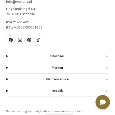
info@mokana.nl
Hogelandsingel 49
7512 GB Enschede
KVK
71451439
BTW
NL858720681B01
Facebook
Instagram
Pinterest
TikTok
Snel naar
Merken
Klantenservice
Ontdek
Snelle levering
Persoonlijk advies
Showroom in Enschede