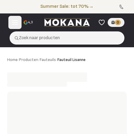
Naar de inhoud
Summer Sale: tot 70%
→
4,3
0
Zoek naar producten
Fauteuil Lisanne
Home
/
Producten
/
Fauteuils
/
Fauteuil Lisanne