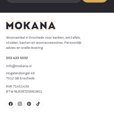
Mokana Meubelen
Woonwinkel in Enschede voor banken, eettafels,
stoelen, kasten en woonaccessoires. Persoonlijk
advies en snelle levering.
053 433 5032
info@mokana.nl
Hogelandsingel 49
7512 GB Enschede
KVK
71451439
BTW
NL858720681B01
Facebook
Instagram
Pinterest
TikTok