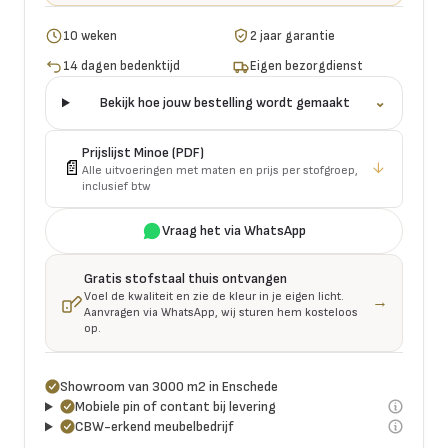
10 weken
2 jaar garantie
14 dagen bedenktijd
Eigen bezorgdienst
Bekijk hoe jouw bestelling wordt gemaakt
⌄
Prijslijst
Minoe
(PDF)
📄
↓
Alle uitvoeringen met maten en prijs per stofgroep,
inclusief btw
Vraag het via WhatsApp
Gratis stofstaal thuis ontvangen
Voel de kwaliteit en zie de kleur in je eigen licht.
→
Aanvragen via WhatsApp, wij sturen hem kosteloos
op.
Showroom van 3000 m2 in Enschede
Mobiele pin of contant bij levering
CBW-erkend meubelbedrijf