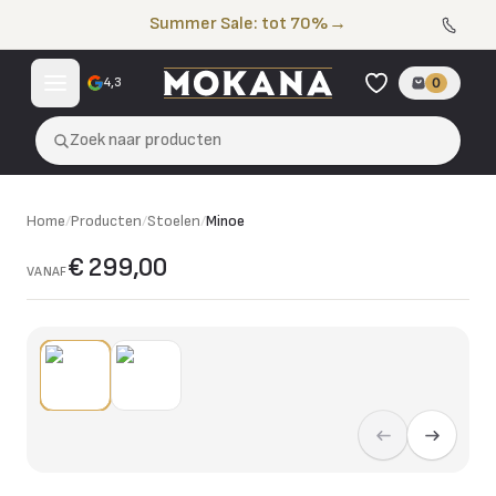
Naar de inhoud
Summer Sale: tot 70%
→
4,3
0
Zoek naar producten
Home
/
Producten
/
Stoelen
/
Minoe
€ 299,00
VANAF