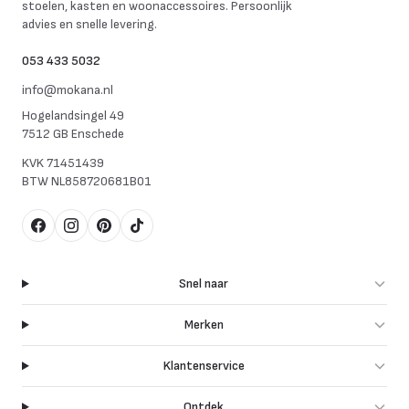
stoelen, kasten en woonaccessoires. Persoonlijk
advies en snelle levering.
053 433 5032
info@mokana.nl
Hogelandsingel 49
7512 GB Enschede
KVK
71451439
BTW
NL858720681B01
Facebook
Instagram
Pinterest
TikTok
Snel naar
Merken
Klantenservice
Ontdek