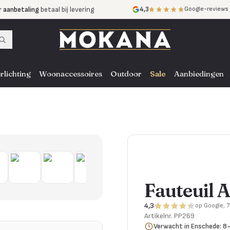
r aanbetaling
betaal bij levering
4,3
Google-reviews
mijnen
zonder rente
nst
door heel NL, BE en DE
rlichting
Woonaccessoires
Outdoor
Sale
Aanbiedingen
Fauteuil A
4,3
op Google, 
Artikelnr.
PP269
Verwacht in Enschede: 