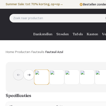
Naar de inhoud
Summer Sale: tot 70% korting, op=op
→
Bestellen zonde
Betalen in 3 ter
Eigen bezorgdie
Bankstellen
Stoelen
Tafels
Kasten
Ve
Home
/
Producten
/
Fauteuils
/
Fauteuil Azul
Specificaties