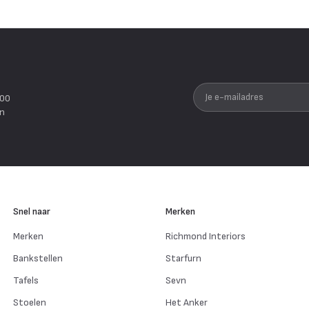
Je e-mailadres
200
en
Snel naar
Merken
Merken
Richmond Interiors
Bankstellen
Starfurn
Tafels
Sevn
Stoelen
Het Anker