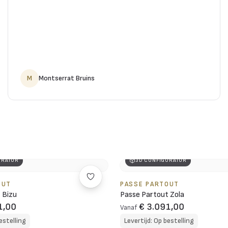
M
Montserrat Bruins
URATOR
3D CONFIGURATOR
OUT
PASSE PARTOUT
 Bizu
Passe Partout Zola
1,00
€ 3.091,00
Vanaf
estelling
Levertijd: Op bestelling