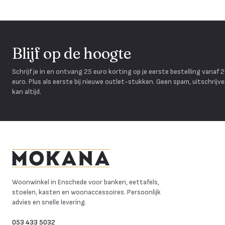
Blijf op de hoogte
Schrijf je in en ontvang 25 euro korting op je eerste bestelling vanaf 
euro. Plus als eerste bij nieuwe outlet-stukken. Geen spam, uitschrijv
kan altijd.
Mokana Meubelen
Woonwinkel in Enschede voor banken, eettafels,
stoelen, kasten en woonaccessoires. Persoonlijk
advies en snelle levering.
053 433 5032