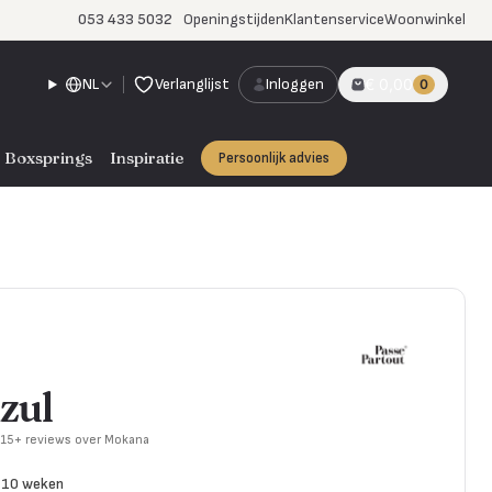
053 433 5032
Openingstijden
Klantenservice
Woonwinkel
NL
Verlanglijst
Inloggen
€ 0,00
0
Boxsprings
Inspiratie
Persoonlijk advies
zul
715+ reviews over Mokana
8-10 weken