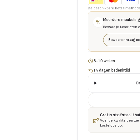
De beschikbare betaalmethoden 
Meerdere meubels 
%
Bewaar je favorieten 
Bewaar en vraag ee
8-10 weken
14 dagen bedenktijd
B
Gratis stofstaal thu
Voel de kwaliteit en zie
kosteloos op.