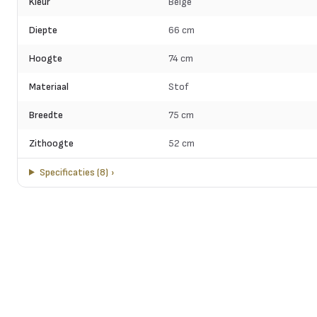
Kleur
Beige
Diepte
66 cm
Hoogte
74 cm
Materiaal
Stof
Breedte
75 cm
Zithoogte
52 cm
Specificaties
(
8
)
›