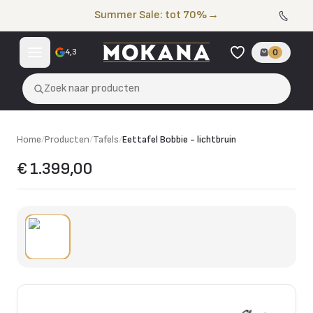
Naar de inhoud
Summer Sale: tot 70%
→
4,3
0
Zoek naar producten
Home
/
Producten
/
Tafels
/
Eettafel Bobbie - lichtbruin
€ 1.399,00