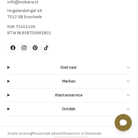
info@mokana.nl
Hogelandsingel 49
7512 GB Enschede
KVK
71451439
BTW
NL858720681B01
Facebook
Instagram
Pinterest
TikTok
Snel naar
Merken
Klantenservice
Ontdek
Snelle levering
Persoonlijk advies
Showroom in Enschede