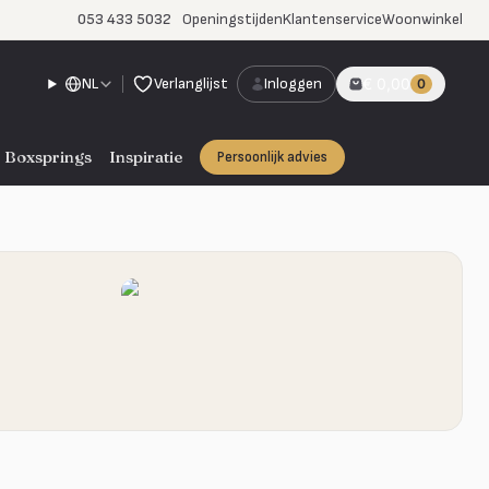
053 433 5032
Openingstijden
Klantenservice
Woonwinkel
NL
Verlanglijst
Inloggen
€ 0,00
0
Boxsprings
Inspiratie
Persoonlijk advies