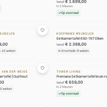
€ 1.699,00
Vanaf
In 2 kleuren
Op voorraad
EUBELEN
KOOPMANS MEUBELEN
Eetkamertafel 692-747 Eiken
9,00
€ 2.398,00
Vanaf
8-10 weken
In Enschede: 8 weken
 VAN DER WEIDE
TOWER LIVING
rtafel | Oud hout
Premana Eetkamertafel bruin r
00
€ 659,00
Vanaf
In 2 kleuren
10 weken
Op voorraad