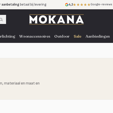
r aanbetaling
betaal bij levering
4,3
Google-reviews
mijnen
zonder rente
nst
door heel NL, BE en DE
rlichting
Woonaccessoires
Outdoor
Sale
Aanbiedingen
rm, materiaal en maat en