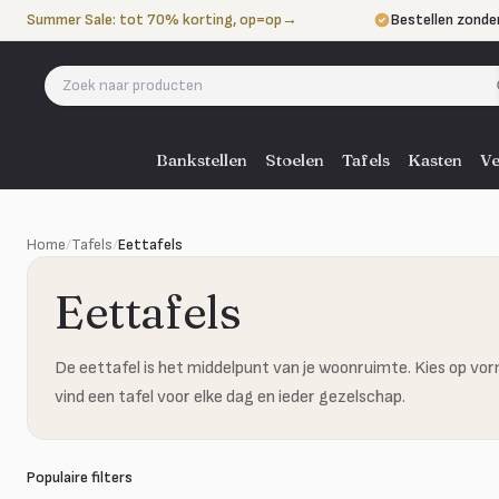
Naar de inhoud
Summer Sale: tot 70% korting, op=op
→
Bestellen zonde
Betalen in 3 ter
Eigen bezorgdie
Bankstellen
Stoelen
Tafels
Kasten
Ve
Home
/
Tafels
/
Eettafels
Eettafels
De eettafel is het middelpunt van je woonruimte. Kies op vo
vind een tafel voor elke dag en ieder gezelschap.
Populaire filters