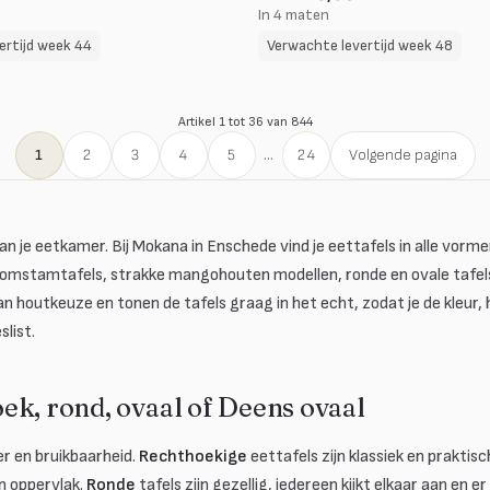
In 4 maten
ertijd week 44
Verwachte levertijd week 48
Artikel 1 tot 36 van 844
1
2
3
4
5
...
24
Volgende pagina
van je eetkamer. Bij Mokana in Enschede vind je eettafels in alle vor
omstamtafels, strakke mangohouten modellen, ronde en ovale tafels e
 houtkeuze en tonen de tafels graag in het echt, zodat je de kleur,
list.
ek, rond, ovaal of Deens ovaal
r en bruikbaarheid.
Rechthoekige
eettafels zijn klassiek en praktisc
n oppervlak.
Ronde
tafels zijn gezellig, iedereen kijkt elkaar aan en e