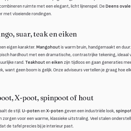
ombineren ruimte met een elegant, licht lijnenspel. De
Deens ovale
er met vloeiende rondingen.
ngo, suar, teak en eiken
een eigen karakter.
Mangohout
is warm bruin, handgemaakt en duur
opisch hardhout met een dramatische, contrastrijke tekening, ideaal
urlijke rand.
Teakhout
en
eiken
zijn tijdloos en gaan generaties m
iek, want geen boom is gelijk. Onze adviseurs vertellen je graag hoe elk
oot, X-poot, spinpoot of hout
alt de stijl.
U-poten
en
X-poten
geven een industriële look,
spinpo
zorgen voor een warme, klassieke uitstraling. Veel stalen onderstell
zodat de tafel precies bij je interieur past.