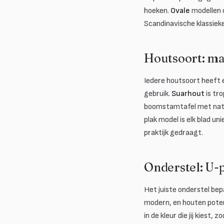
hoeken.
Ovale
modellen c
Scandinavische klassiek
Houtsoort: ma
Iedere houtsoort heeft 
gebruik.
Suarhout
is tr
boomstamtafel met natu
plak model is elk blad un
praktijk gedraagt.
Onderstel: U-p
Het juiste onderstel bepa
modern, en houten poten 
in de kleur die jij kiest, 