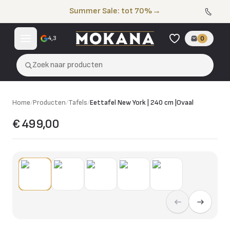
Naar de inhoud
Summer Sale: tot 70%
→
4,3
0
Zoek naar producten
Home
/
Producten
/
Tafels
/
Eettafel New York | 240 cm |Ovaal
€ 499,00