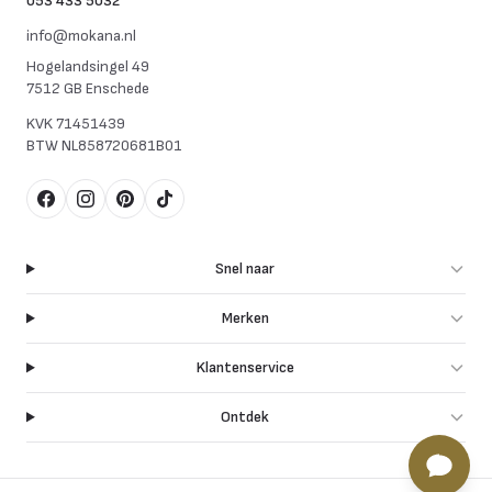
053 433 5032
info@mokana.nl
Hogelandsingel 49
7512 GB Enschede
KVK
71451439
BTW
NL858720681B01
Facebook
Instagram
Pinterest
TikTok
Snel naar
Merken
Klantenservice
Ontdek