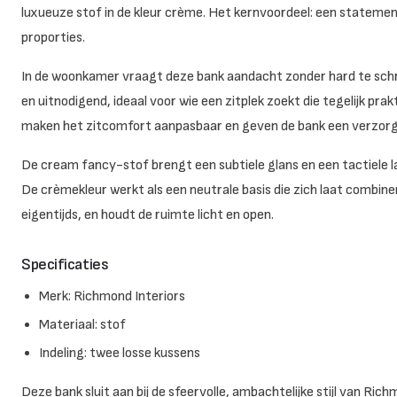
luxueuze stof in de kleur crème. Het kernvoordeel: een stateme
proporties.
In de woonkamer vraagt deze bank aandacht zonder hard te schr
en uitnodigend, ideaal voor wie een zitplek zoekt die tegelijk pra
maken het zitcomfort aanpasbaar en geven de bank een verzorgd
De cream fancy-stof brengt een subtiele glans en een tactiele la
De crèmekleur werkt als een neutrale basis die zich laat combiner
eigentijds, en houdt de ruimte licht en open.
Specificaties
Merk: Richmond Interiors
Materiaal: stof
Indeling: twee losse kussens
Deze bank sluit aan bij de sfeervolle, ambachtelijke stijl van Ri