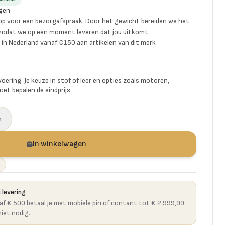
gen
p voor een bezorgafspraak. Door het gewicht bereiden we het
 zodat we op een moment leveren dat jou uitkomt.
ng in Nederland vanaf €150 aan artikelen van dit merk
voering. Je keuze in stof of leer en opties zoals motoren,
et bepalen de eindprijs.
n
In winkelwagen
 levering
naf € 500 betaal je met mobiele pin of contant tot € 2.999,99.
niet nodig.