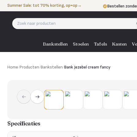
Naar de inhoud
Summer Sale: tot 70% korting, op=op
→
Bestellen zonde
Betalen in 3 ter
Eigen bezorgdie
Bankstellen
Stoelen
Tafels
Kasten
Ve
Home
/
Producten
/
Bankstellen
/
Bank Jezebel cream fancy
Specificaties