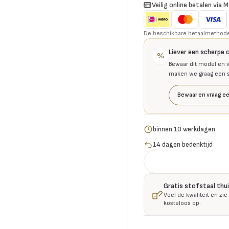
Veilig online betalen via M
De beschikbare betaalmethoden 
Liever een scherpe 
%
Bewaar dit model en v
maken we graag een se
Bewaar en vraag ee
binnen 10 werkdagen
14 dagen bedenktijd
Gratis stofstaal thu
Voel de kwaliteit en zie
kosteloos op.