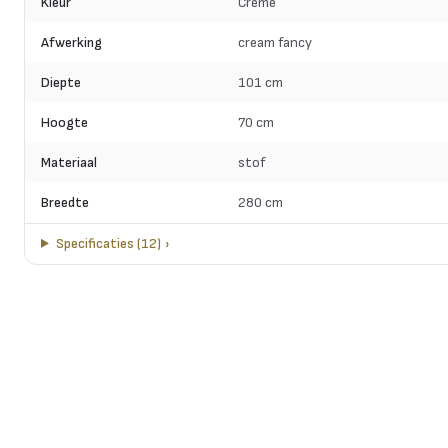
Kleur
Crème
Afwerking
cream fancy
Diepte
101 cm
Hoogte
70 cm
Materiaal
stof
Breedte
280 cm
Specificaties
(
12
)
›