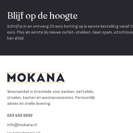
Blijf op de hoogte
Schrijf je in en ontvang 25 euro korting op je eerste bestelling vanaf 
euro. Plus als eerste bij nieuwe outlet-stukken. Geen spam, uitschrijv
kan altijd.
Mokana Meubelen
Woonwinkel in Enschede voor banken, eettafels,
stoelen, kasten en woonaccessoires. Persoonlijk
advies en snelle levering.
053 433 5032
info@mokana.nl