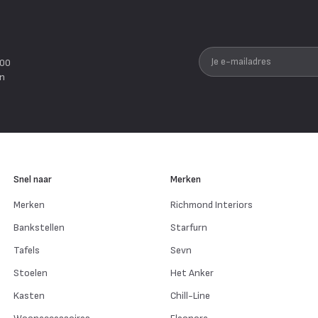
Je e-mailadres
200
en
Snel naar
Merken
Merken
Richmond Interiors
Bankstellen
Starfurn
Tafels
Sevn
Stoelen
Het Anker
Kasten
Chill-Line