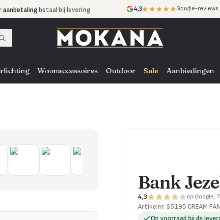
r aanbetaling
betaal bij levering
4,3
Google-reviews
mijnen
zonder rente
nst
door heel NL, BE en DE
rlichting
Woonaccessoires
Outdoor
Sale
Aanbiedingen
Bank Jeze
4,3
op Google, 
Artikelnr.
S5195 CREAM FA
Op voorraad bij de lever