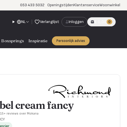
053 433 5032
Openingstijden
Klantenservice
Woonwinkel
NL
Verlanglijst
Inloggen
€ 0,00
0
Boxsprings
Inspiratie
Persoonlijk advies
bel cream fancy
715+ reviews over Mokana
NCY
ancier