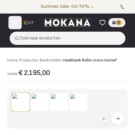
Naar de inhoud
Summer Sale: tot 70%
→
4,3
0
Zoek naar producten
Home
/
Producten
/
Bankstellen
/
Hoekbank Robin croco motief
€ 2.195,00
VANAF