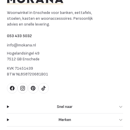
Mokana Meubelen
Woonwinkel in Enschede voor banken, eettafels,
stoelen, kasten en woonaccessoires. Persoonlijk
advies en snelle levering.
053 433 5032
info@mokana.nl
Hogelandsingel 49
7512 GB Enschede
KVK
71451439
BTW
NL858720681B01
Facebook
Instagram
Pinterest
TikTok
Snel naar
Merken