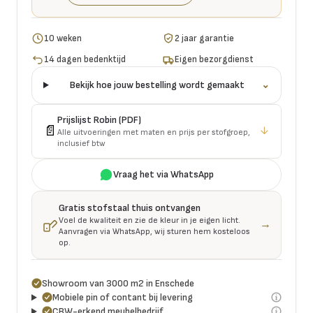
10 weken
2 jaar garantie
14 dagen bedenktijd
Eigen bezorgdienst
Bekijk hoe jouw bestelling wordt gemaakt
⌄
Prijslijst
Robin
(PDF)
📄
↓
Alle uitvoeringen met maten en prijs per stofgroep,
inclusief btw
Vraag het via WhatsApp
Gratis stofstaal thuis ontvangen
Voel de kwaliteit en zie de kleur in je eigen licht.
→
Aanvragen via WhatsApp, wij sturen hem kosteloos
op.
Showroom van 3000 m2 in Enschede
Mobiele pin of contant bij levering
CBW-erkend meubelbedrijf