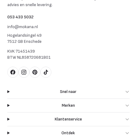
advies en snelle levering.
053 433 5032
info@mokana.nl
Hogelandsingel 49
7512 GB Enschede
KVK
71451439
BTW
NL858720681B01
Facebook
Instagram
Pinterest
TikTok
Snel naar
Merken
Klantenservice
Ontdek