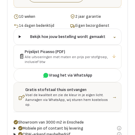
10 weken
2 jaar garantie
14 dagen bedenktijd
Eigen bezorgdienst
Bekijk hoe jouw bestelling wordt gemaakt
⌄
Prijslijst
Picasso
(PDF)
📄
↓
Alle uitvoeringen met maten en prijs per stofgroep,
inclusief btw
Vraag het via WhatsApp
Gratis stofstaal thuis ontvangen
Voel de kwaliteit en zie de kleur in je eigen licht.
→
Aanvragen via WhatsApp, wij sturen hem kosteloos
op.
Showroom van 3000 m2 in Enschede
Mobiele pin of contant bij levering
CBW-erkend meubelbedrijf