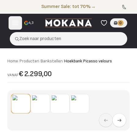
Naar de inhoud
Summer Sale: tot 70%
→
4,3
0
Zoek naar producten
Home
/
Producten
/
Bankstellen
/
Hoekbank Picasso velours
€ 2.299,00
VANAF