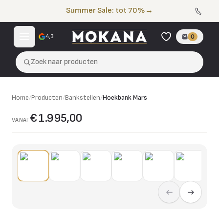
Naar de inhoud
Summer Sale: tot 70%
→
4,3
0
Zoek naar producten
Home
/
Producten
/
Bankstellen
/
Hoekbank Mars
€ 1.995,00
VANAF