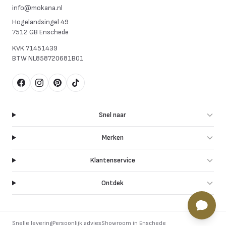
info@mokana.nl
Hogelandsingel 49
7512 GB Enschede
KVK
71451439
BTW
NL858720681B01
Facebook
Instagram
Pinterest
TikTok
Snel naar
Merken
Klantenservice
Ontdek
Snelle levering
Persoonlijk advies
Showroom in Enschede