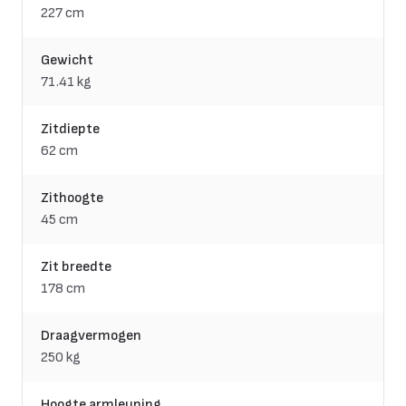
227 cm
Gewicht
71.41 kg
Zitdiepte
62 cm
Zithoogte
45 cm
Zit breedte
178 cm
Draagvermogen
250 kg
Hoogte armleuning