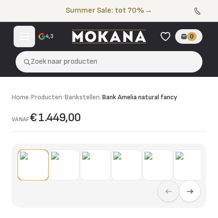
Naar de inhoud
Summer Sale: tot 70%
→
4,3
0
Zoek naar producten
Home
/
Producten
/
Bankstellen
/
Bank Amelia natural fancy
€ 1.449,00
VANAF