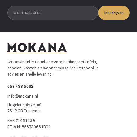
Je e-mailadres
Inschrijven
Mokana Meubelen
Woonwinkel in Enschede voor banken, eettafels,
stoelen, kasten en woonaccessoires. Persoonlijk
advies en snelle levering.
053 433 5032
info@mokana.nl
Hogelandsingel 49
7512 GB Enschede
KVK
71451439
BTW
NL858720681B01