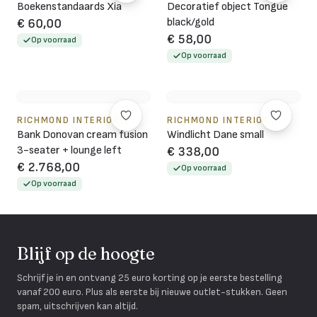
Boekenstandaards Xia
Decoratief object Tongue
black/gold
€ 60,00
€ 58,00
Op voorraad
Op voorraad
RICHMOND INTERIORS
RICHMOND INTERIORS
Bank Donovan cream fusion
Windlicht Dane small
3-seater + lounge left
€ 338,00
€ 2.768,00
Op voorraad
Op voorraad
Blijf op de hoogte
Schrijf je in en ontvang 25 euro korting op je eerste bestelling
vanaf 200 euro. Plus als eerste bij nieuwe outlet-stukken. Geen
spam, uitschrijven kan altijd.