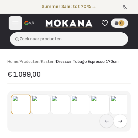
Naar de inhoud
Summer Sale: tot 70%
→
4,3
0
Zoek naar producten
Home
/
Producten
/
Kasten
/
Dressoir Tobago Espresso 170cm
€ 1.099,00