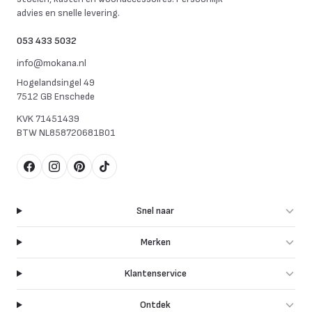
advies en snelle levering.
053 433 5032
info@mokana.nl
Hogelandsingel 49
7512 GB Enschede
KVK
71451439
BTW
NL858720681B01
Facebook
Instagram
Pinterest
TikTok
Snel naar
Merken
Klantenservice
Ontdek