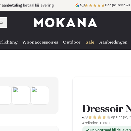
r aanbetaling
betaal bij levering
4,3
Google-reviews
mijnen
zonder rente
nst
door heel NL, BE en DE
rlichting
Woonaccessoires
Outdoor
Sale
Aanbiedingen
Dressoir 
4,3
op Google, 
Artikelnr.
13921
Op voorraad bij de lever