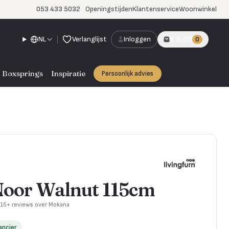
053 433 5032
Openingstijden
Klantenservice
Woonwinkel
NL
Verlanglijst
Inloggen
€ 0,00
0
Boxsprings
Inspiratie
Persoonlijk advies
Noor Walnut 115cm
715+ reviews over Mokana
ancier