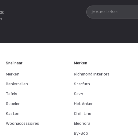
Je e-mailadres
200
en
Snel naar
Merken
Merken
Richmond Interiors
Bankstellen
Starfurn
Tafels
Sevn
Stoelen
Het Anker
Kasten
Chill-Line
Woonaccessoires
Eleonora
By-Boo