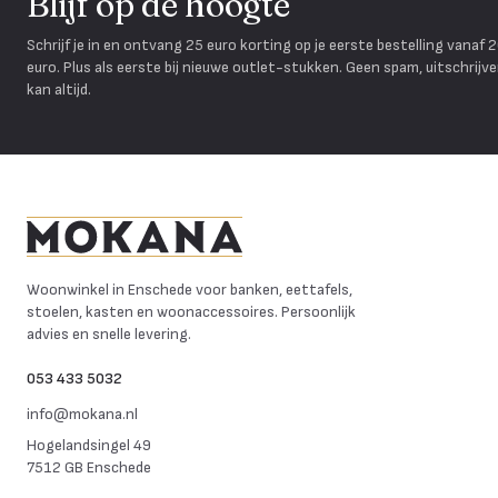
Blijf op de hoogte
Schrijf je in en ontvang 25 euro korting op je eerste bestelling vanaf 
euro. Plus als eerste bij nieuwe outlet-stukken. Geen spam, uitschrijv
kan altijd.
Mokana Meubelen
Woonwinkel in Enschede voor banken, eettafels,
stoelen, kasten en woonaccessoires. Persoonlijk
advies en snelle levering.
053 433 5032
info@mokana.nl
Hogelandsingel 49
7512 GB Enschede