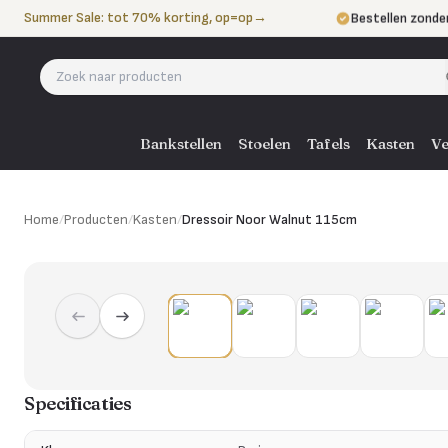
Naar de inhoud
Summer Sale: tot 70% korting, op=op
→
Bestellen zonde
Betalen in 3 ter
Eigen bezorgdie
Bankstellen
Stoelen
Tafels
Kasten
Ve
Home
/
Producten
/
Kasten
/
Dressoir Noor Walnut 115cm
Specificaties