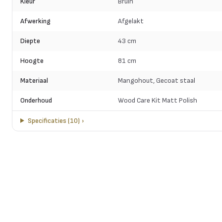
Kleur
Bruin
Afwerking
Afgelakt
Diepte
43 cm
Hoogte
81 cm
Materiaal
Mangohout, Gecoat staal
Onderhoud
Wood Care Kit Matt Polish
Specificaties
(
10
)
›