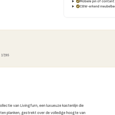
Mobiele pin of contant 
CBW-erkend meubelbed
 17,95
llectie van Livingfurn, een luxueuze kastenlijn die
n planken, gestrekt over de volledige hoogte van