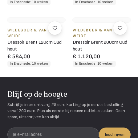
In Enschede: 10 weken
In Enschede: 10 weken
WILDEBOER & VAN DER
WILDEBOER & VAN DER
WEIDE
WEIDE
Dressoir Brent 120cm Oud
Dressoir Brent 200cm Oud
hout
hout
€ 584,00
€ 1.120,00
In Enschede: 10 weken
In Enschede: 10 weken
Blijf op de hoogte
Schrijf je in en ontvang 25 euro korting op je eerste bestelling
vanaf 200 euro. Plus als eerste bij nieuwe outlet-stukken. Geen
spam, uitschrijven kan altijd.
Je e-mailadres
Inschrijven