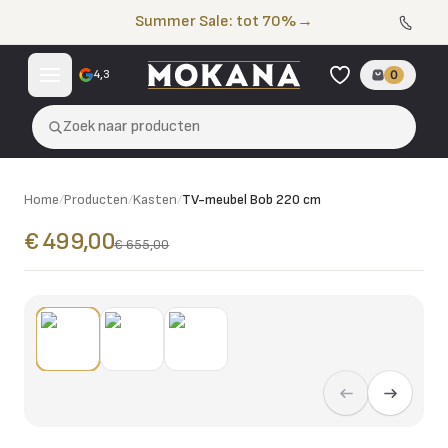
Naar de inhoud
Summer Sale: tot 70%
→
4,3
0
Zoek naar producten
Home
/
Producten
/
Kasten
/
TV-meubel Bob 220 cm
€ 499,00
€ 655,00