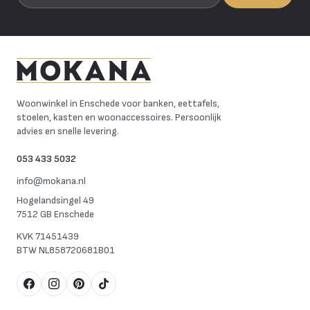
Mokana Meubelen
Woonwinkel in Enschede voor banken, eettafels,
stoelen, kasten en woonaccessoires. Persoonlijk
advies en snelle levering.
053 433 5032
info@mokana.nl
Hogelandsingel 49
7512 GB Enschede
KVK
71451439
BTW
NL858720681B01
Facebook
Instagram
Pinterest
TikTok