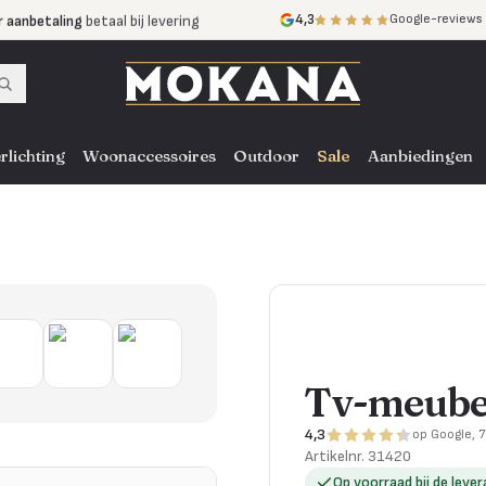
r aanbetaling
betaal bij levering
4,3
Google-reviews
mijnen
zonder rente
nst
door heel NL, BE en DE
rlichting
Woonaccessoires
Outdoor
Sale
Aanbiedingen
Tv-meube
4,3
op Google, 
Artikelnr.
31420
Op voorraad bij de lever