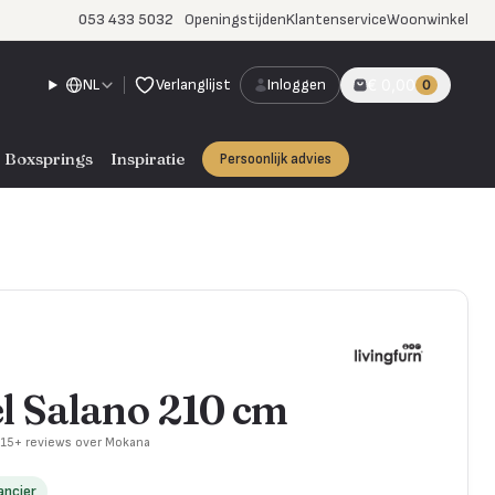
053 433 5032
Openingstijden
Klantenservice
Woonwinkel
NL
Verlanglijst
Inloggen
€ 0,00
0
Boxsprings
Inspiratie
Persoonlijk advies
l Salano 210 cm
715+ reviews over Mokana
ancier