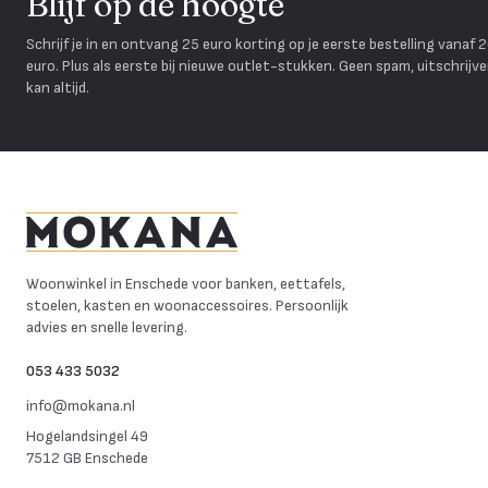
Blijf op de hoogte
Schrijf je in en ontvang 25 euro korting op je eerste bestelling vanaf 
euro. Plus als eerste bij nieuwe outlet-stukken. Geen spam, uitschrijv
kan altijd.
Mokana Meubelen
Woonwinkel in Enschede voor banken, eettafels,
stoelen, kasten en woonaccessoires. Persoonlijk
advies en snelle levering.
053 433 5032
info@mokana.nl
Hogelandsingel 49
7512 GB Enschede