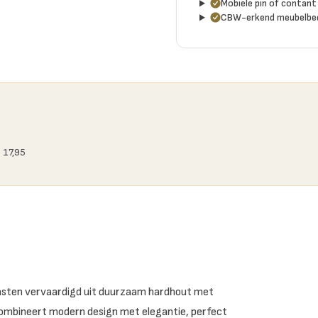
Mobiele pin of contant 
CBW-erkend meubelbed
 17,95
kasten vervaardigd uit duurzaam hardhout met
 combineert modern design met elegantie, perfect