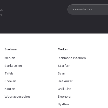
Je e-mailadres
200
en
Snel naar
Merken
Merken
Richmond Interiors
Bankstellen
Starfurn
Tafels
Sevn
Stoelen
Het Anker
Kasten
Chill-Line
Woonaccessoires
Eleonora
By-Boo