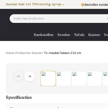
Naar de inhoud
Summer Sale: tot 70% korting, op=op
→
Bestellen zonde
Betalen in 3 ter
Eigen bezorgdie
Bankstellen
Stoelen
Tafels
Kasten
Ve
Home
/
Producten
/
Kasten
/
Tv-meubel Salano 210 cm
Specificaties