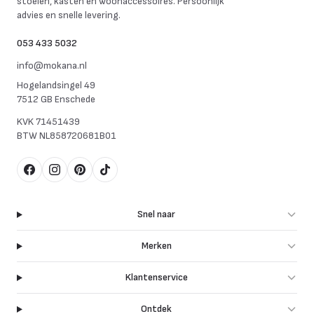
stoelen, kasten en woonaccessoires. Persoonlijk
advies en snelle levering.
053 433 5032
info@mokana.nl
Hogelandsingel 49
7512 GB Enschede
KVK
71451439
BTW
NL858720681B01
Facebook
Instagram
Pinterest
TikTok
Snel naar
Merken
Klantenservice
Ontdek