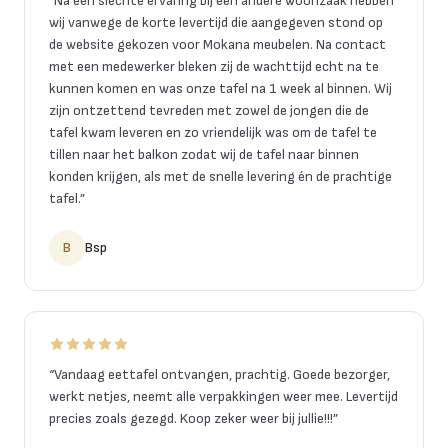
“
Na een slechte ervaring bij een andere woonzaak hebben
wij vanwege de korte levertijd die aangegeven stond op
de website gekozen voor Mokana meubelen. Na contact
met een medewerker bleken zij de wachttijd echt na te
kunnen komen en was onze tafel na 1 week al binnen. Wij
zijn ontzettend tevreden met zowel de jongen die de
tafel kwam leveren en zo vriendelijk was om de tafel te
tillen naar het balkon zodat wij de tafel naar binnen
konden krijgen, als met de snelle levering én de prachtige
tafel.
”
B
Bsp
“
Vandaag eettafel ontvangen, prachtig. Goede bezorger,
werkt netjes, neemt alle verpakkingen weer mee. Levertijd
precies zoals gezegd. Koop zeker weer bij jullie!!!
”