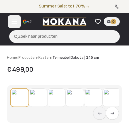
Naar de inhoud
Summer Sale: tot 70%
→
4,3
0
Zoek naar producten
Home
/
Producten
/
Kasten
/
Tv meubel Dakota | 145 cm
€ 499,00