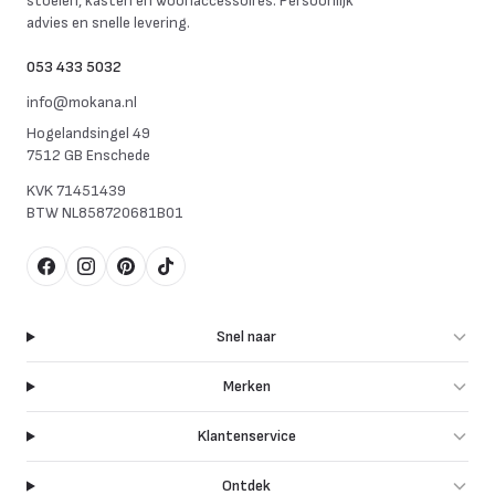
stoelen, kasten en woonaccessoires. Persoonlijk
advies en snelle levering.
053 433 5032
info@mokana.nl
Hogelandsingel 49
7512 GB Enschede
KVK
71451439
BTW
NL858720681B01
Facebook
Instagram
Pinterest
TikTok
Snel naar
Merken
Klantenservice
Ontdek